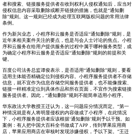
者和搜索、链接服务提供者在收到权利人侵权通知后，应当对
侵权信息内容采取删除或断开链接的措施，也就是“通知删
除”规则。这一规则已经成为处理互联网版权问题的常用法律
条例。
作为新兴业态，小程序和云服务是否适应“通知删除”规则，是
近年来相关案件关注的要点，也是与会人士讨论的焦点。小程
序和云服务在给用户提供服务的过程中属于哪种服务类型，成
为确定小程序和云服务是否适应“通知删除”规则的前提和关
键。
百度公司法务总监谭俊表示，是否适用“通知删除”规则，要看
适用主体能否精确定位到侵权内容。小程序服务提供者不存储
信息，就不宜作为信息存储空间服务提供者，也不能像搜索、
链接一样精准定位到具体作品和所在页面，不宜作为搜索链接
服务提供者。因此，“通知删除”规则不能简单适用小程序。
华东政法大学教授王迁认为，这一问题应分情况而定。“第一
种情况就是有人将明显侵权的内容做成了小程序，在此情况
下，小程序服务提供者应该根据‘通知删除’规则予以干预。如
案例：有人把中国大百科全书做成了APP，传到苹果应用商
店，苹果应用商店在审核时发现涉嫌侵权，予以下架。”王迁