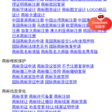
理证明商标注册
商标驳回复审
商标字体设计
商标图形设计
商标图文设计
LOGO精品
设计
商标卡通设计
中国香港商标注册
中国台湾商标注册
中国澳门商标注册
美国商标注册
马德里商标注册
欧盟商标注册
英国商标
注册
加拿大商标注册
澳大利亚商标注册
韩国商标注册
日本商标注册
美国商标意向申请
美国商标提交5-6年使用声明
国际商标法律意见书
国际商标恢复申请
商标取名标准版
商标取名大师版
商标取名尊享版
商标维权保护
商标异议申请
商标异议答辩
不予注册复审申请
商标撤三申请
商标撤三答辩
商标撤销复审
商标无效宣告申请
商标无效答辩
国际商标异议申请
国际商标异议答辩
商标信息变化
商标变更
商标许可备案
商标注销
商标转让
商标转让撤回
商标续展
商标宽展
商标补证
补发变更/转让/续展证明申请