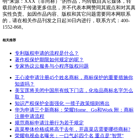
明“来源：XXX（非尚标）”的作品，均转载自其它媒体，转
载目的在于传递更多信息，并不代表本网赞同其观点和对其真
实性负责。如因作品内容、版权和其它问题需要同本网联系
的，请在相关作品刊发之日起30日内进行，联系方式：400-
1552-868。
相关推荐
专利版权申请的流程是什么？
著作权保护期限如何规定的呢？
专家热议云服务与小程序版权问题
王心凌申请注册45个姓名商标，商标保护的重要措施你
知道吗？
美宝莲将关闭中国所有线下门店，化妆品商标名字怎么
取？
知识产权保护全面强化 一揽子政策细则将出
华为申请三个新商标：荣耀Home、Go和Work 附：商标
注册申请流程
规范商标申请注册行为若干规定
蔬菜整体价格或将高于去年，开蔬菜店需要哪些商标?
荣耀电视命名曝光：一口气起四个名 重点是"智慧"