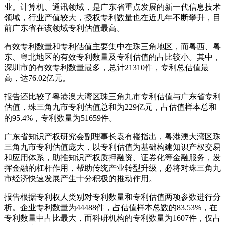
业。计算机、通讯领域，是广东省重点发展的新一代信息技术
领域，行业产值较大，授权专利数量也在近几年不断攀升，目
前广东省在该领域专利估值最高。
有效专利数量和专利估值主要集中在珠三角地区，而粤西、粤
东、粤北地区的有效专利数量及专利估值的占比较小。其中，
深圳市的有效专利数量最多，总计21310件，专利总估值最
高，达76.02亿元。
报告还比较了粤港澳大湾区珠三角九市专利估值与广东省专利
估值，珠三角九市专利估值总和为229亿元，占估值样本总和
的95.4%，专利数量为51659件。
广东省知识产权研究会副理事长袁有楼指出，粤港澳大湾区珠
三角九市专利估值庞大，以专利估值为基础构建知识产权交易
和应用体系，助推知识产权质押融资、证券化等金融服务，发
挥金融的杠杆作用，帮助传统产业转型升级，必将对珠三角九
市经济快速发展产生十分积极的推动作用。
报告根据专利权人类别对专利数量和专利估值两项参数进行分
析。企业专利数量为44488件，占估值样本总数的83.53%，在
专利数量中占比最大，而科研机构的专利数量为1607件，仅占