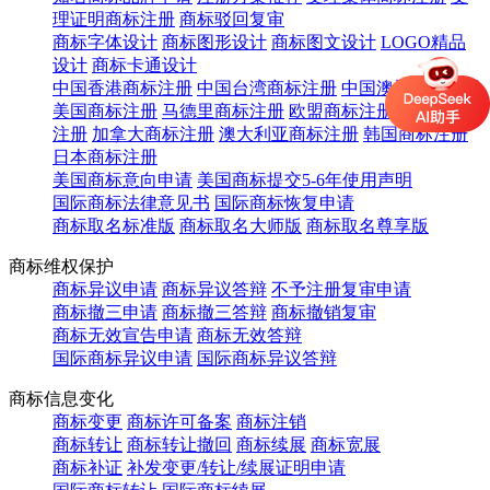
理证明商标注册
商标驳回复审
商标字体设计
商标图形设计
商标图文设计
LOGO精品
设计
商标卡通设计
中国香港商标注册
中国台湾商标注册
中国澳门商标注册
美国商标注册
马德里商标注册
欧盟商标注册
英国商标
注册
加拿大商标注册
澳大利亚商标注册
韩国商标注册
日本商标注册
美国商标意向申请
美国商标提交5-6年使用声明
国际商标法律意见书
国际商标恢复申请
商标取名标准版
商标取名大师版
商标取名尊享版
商标维权保护
商标异议申请
商标异议答辩
不予注册复审申请
商标撤三申请
商标撤三答辩
商标撤销复审
商标无效宣告申请
商标无效答辩
国际商标异议申请
国际商标异议答辩
商标信息变化
商标变更
商标许可备案
商标注销
商标转让
商标转让撤回
商标续展
商标宽展
商标补证
补发变更/转让/续展证明申请