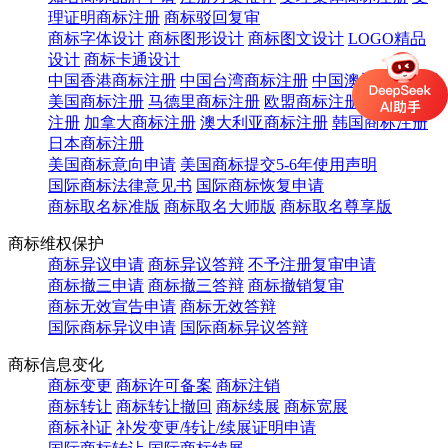
理证明商标注册
商标驳回复审
商标字体设计
商标图形设计
商标图文设计
LOGO精品
设计
商标卡通设计
中国香港商标注册
中国台湾商标注册
中国澳门商标注册
美国商标注册
马德里商标注册
欧盟商标注册
英国商标
注册
加拿大商标注册
澳大利亚商标注册
韩国商标注册
日本商标注册
美国商标意向申请
美国商标提交5-6年使用声明
国际商标法律意见书
国际商标恢复申请
商标取名标准版
商标取名大师版
商标取名尊享版
商标维权保护
商标异议申请
商标异议答辩
不予注册复审申请
商标撤三申请
商标撤三答辩
商标撤销复审
商标无效宣告申请
商标无效答辩
国际商标异议申请
国际商标异议答辩
商标信息变化
商标变更
商标许可备案
商标注销
商标转让
商标转让撤回
商标续展
商标宽展
商标补证
补发变更/转让/续展证明申请