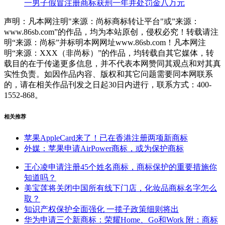
一男子假冒注册商标获刑一年并处罚金八万元
声明：凡本网注明"来源：尚标商标转让平台"或”来源：
www.86sb.com”的作品，均为本站原创，侵权必究！转载请注
明“来源：尚标”并标明本网网址www.86sb.com！凡本网注
明“来源：XXX（非尚标）”的作品，均转载自其它媒体，转
载目的在于传递更多信息，并不代表本网赞同其观点和对其真
实性负责。如因作品内容、版权和其它问题需要同本网联系
的，请在相关作品刊发之日起30日内进行，联系方式：400-
1552-868。
相关推荐
苹果AppleCard来了！已在香港注册两项新商标
外媒：苹果申请AirPower商标，或为保护商标
王心凌申请注册45个姓名商标，商标保护的重要措施你
知道吗？
美宝莲将关闭中国所有线下门店，化妆品商标名字怎么
取？
知识产权保护全面强化 一揽子政策细则将出
华为申请三个新商标：荣耀Home、Go和Work 附：商标