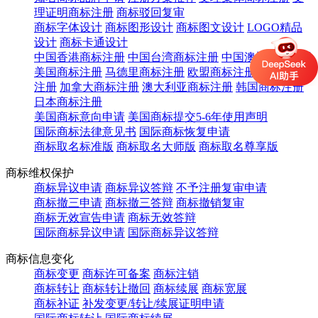
理证明商标注册
商标驳回复审
商标字体设计
商标图形设计
商标图文设计
LOGO精品
设计
商标卡通设计
中国香港商标注册
中国台湾商标注册
中国澳门商标注册
美国商标注册
马德里商标注册
欧盟商标注册
英国商标
注册
加拿大商标注册
澳大利亚商标注册
韩国商标注册
日本商标注册
美国商标意向申请
美国商标提交5-6年使用声明
国际商标法律意见书
国际商标恢复申请
商标取名标准版
商标取名大师版
商标取名尊享版
商标维权保护
商标异议申请
商标异议答辩
不予注册复审申请
商标撤三申请
商标撤三答辩
商标撤销复审
商标无效宣告申请
商标无效答辩
国际商标异议申请
国际商标异议答辩
商标信息变化
商标变更
商标许可备案
商标注销
商标转让
商标转让撤回
商标续展
商标宽展
商标补证
补发变更/转让/续展证明申请