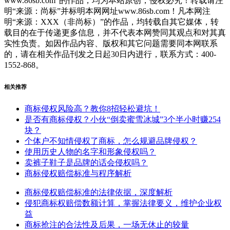
www.86sb.com”的作品，均为本站原创，侵权必究！转载请注
明“来源：尚标”并标明本网网址www.86sb.com！凡本网注
明“来源：XXX（非尚标）”的作品，均转载自其它媒体，转
载目的在于传递更多信息，并不代表本网赞同其观点和对其真
实性负责。如因作品内容、版权和其它问题需要同本网联系
的，请在相关作品刊发之日起30日内进行，联系方式：400-
1552-868。
相关推荐
商标侵权风险高？教你8招轻松避坑！
是否有商标侵权？小伙“倒卖蜜雪冰城”3个半小时赚254
块？
个体户不知情侵权了商标，怎么规避品牌侵权？
使用历史人物的名字和形象侵权吗？
卖裤子鞋子是品牌的话会侵权吗？
商标侵权赔偿标准与程序解析
商标侵权赔偿标准的法律依据，深度解析
侵犯商标权赔偿数额计算，掌握法律要义，维护企业权
益
商标抢注的合法性及后果，一场无休止的较量