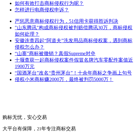
如何有效打击商标侵权行为呢？
怎样进行电商侵权申诉？
严惩恶意商标侵权行为，51信用卡获得胜诉判决
"山东腾讯"构成商标侵权被判赔偿腾讯30万，商标侵权
如何处理？
安徽连查四起“阿道夫”洗发用品商标侵权案，遇到商标
侵权怎么办？
“山寨”商标被撤销？真假Supreme对垒
十堰查获一起商标侵权案件假冒名牌汽车零配件案值近
1900万元
“国酒茅台”改名“贵州茅台”！十余年商标之争画上句号
侵权小米商标赚2000万，最终被判罚5000万！
购标无忧，安心交易
大平台有保障，
年专注商标交易
21