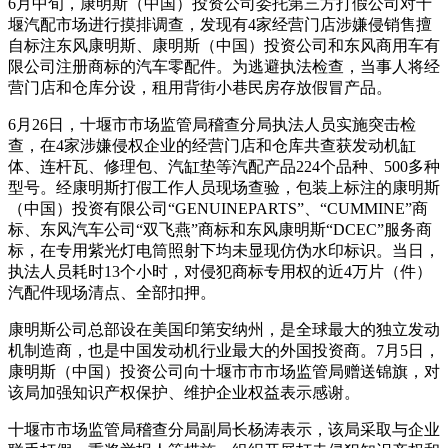
6月中旬，康明斯（中国）投资公司委托第三方打假公司对十
堰汽配市场进行摸排调查，发现有4家经营门店涉嫌侵销售擅
自标注东风康明斯、康明斯（中国）投资公司和东风商用车有
限公司注册商标的汽车零配件。为逃避执法检查，当事人将经
营门店和仓库分设，租用背街小巷民房存放假冒产品。
6月26日，十堰市市场监管局稽查分局执法人员实施突击检
查，在4家涉嫌侵权企业的经营门店和仓库共查获发动机缸
体、连杆瓦、修理包、汽缸垫等汽配产品224个品种、500多种
型号。经康明斯打假工作人员现场查验，包装上标注的康明斯
（中国）投资有限公司“GENUINEPARTS”、“CUMMINE”商
标、东风汽车公司“双飞燕”商标和东风康明斯“DCEC”服务商
标，在专用紫光灯电筒照射下均未显现仿伪水印标识。当日，
执法人员耗时13个小时，对侵犯商标专用权的近4万片（件）
汽配件现场清点、全部扣押。
康明斯公司总部设在美国印第安纳州，是全球最大的独立发动
机制造商，也是中国发动机行业最大的外国投资商。7月5日，
康明斯（中国）投资公司向十堰市市市场监管局赠送锦旗，对
该局加强知识产权保护、维护企业权益表示感谢。
十堰市市场监管局稽查分局副局长杨涛表示，该局采取与企业