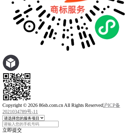
Copyright © 2026 86sb.com.cn All Rights Reserved
沪ICP备
2021034789号-11
立即提交