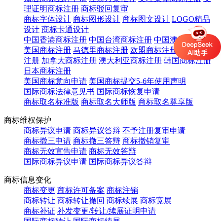
理证明商标注册
商标驳回复审
商标字体设计
商标图形设计
商标图文设计
LOGO精品
设计
商标卡通设计
中国香港商标注册
中国台湾商标注册
中国澳门商标注册
美国商标注册
马德里商标注册
欧盟商标注册
英国商标
注册
加拿大商标注册
澳大利亚商标注册
韩国商标注册
日本商标注册
美国商标意向申请
美国商标提交5-6年使用声明
国际商标法律意见书
国际商标恢复申请
商标取名标准版
商标取名大师版
商标取名尊享版
商标维权保护
商标异议申请
商标异议答辩
不予注册复审申请
商标撤三申请
商标撤三答辩
商标撤销复审
商标无效宣告申请
商标无效答辩
国际商标异议申请
国际商标异议答辩
商标信息变化
商标变更
商标许可备案
商标注销
商标转让
商标转让撤回
商标续展
商标宽展
商标补证
补发变更/转让/续展证明申请