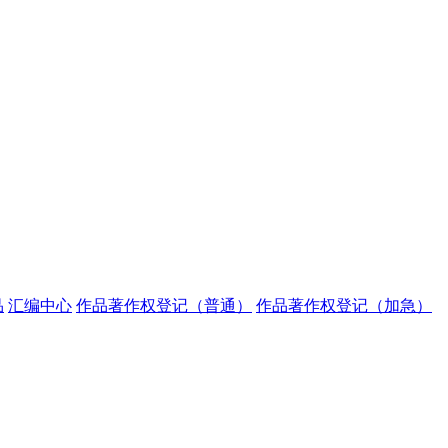
品
汇编中心
作品著作权登记（普通）
作品著作权登记（加急）