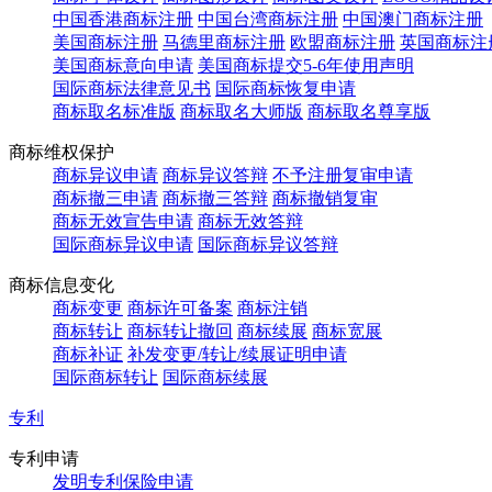
中国香港商标注册
中国台湾商标注册
中国澳门商标注册
美国商标注册
马德里商标注册
欧盟商标注册
英国商标注
美国商标意向申请
美国商标提交5-6年使用声明
国际商标法律意见书
国际商标恢复申请
商标取名标准版
商标取名大师版
商标取名尊享版
商标维权保护
商标异议申请
商标异议答辩
不予注册复审申请
商标撤三申请
商标撤三答辩
商标撤销复审
商标无效宣告申请
商标无效答辩
国际商标异议申请
国际商标异议答辩
商标信息变化
商标变更
商标许可备案
商标注销
商标转让
商标转让撤回
商标续展
商标宽展
商标补证
补发变更/转让/续展证明申请
国际商标转让
国际商标续展
专利
专利申请
发明专利保险申请