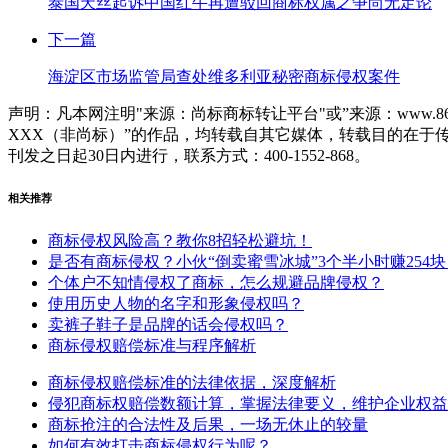
泰国天丝起诉中国红牛再遭驳回商标权属之争尚无定论
下一篇
海淀区市场监管局查处维多利亚秘密商标侵权案件
声明：凡本网注明"来源：尚标商标转让平台"或”来源：www.86
XXX（非尚标）”的作品，均转载自其它媒体，转载目的在
刊发之日起30日内进行，联系方式：400-1552-868。
相关推荐
商标侵权风险高？教你8招轻松避坑！
是否有商标侵权？小伙“倒卖蜜雪冰城”3个半小时赚254块
个体户不知情侵权了商标，怎么规避品牌侵权？
使用历史人物的名字和形象侵权吗？
卖裤子鞋子是品牌的话会侵权吗？
商标侵权赔偿标准与程序解析
商标侵权赔偿标准的法律依据，深度解析
侵犯商标权赔偿数额计算，掌握法律要义，维护企业权益
商标抢注的合法性及后果，一场无休止的较量
如何有效打击商标侵权行为呢？