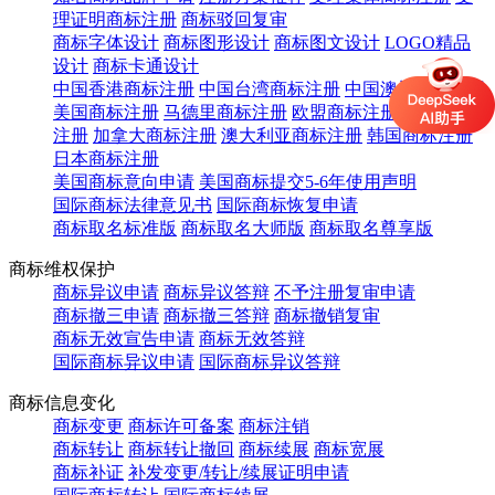
理证明商标注册
商标驳回复审
商标字体设计
商标图形设计
商标图文设计
LOGO精品
设计
商标卡通设计
中国香港商标注册
中国台湾商标注册
中国澳门商标注册
美国商标注册
马德里商标注册
欧盟商标注册
英国商标
注册
加拿大商标注册
澳大利亚商标注册
韩国商标注册
日本商标注册
美国商标意向申请
美国商标提交5-6年使用声明
国际商标法律意见书
国际商标恢复申请
商标取名标准版
商标取名大师版
商标取名尊享版
商标维权保护
商标异议申请
商标异议答辩
不予注册复审申请
商标撤三申请
商标撤三答辩
商标撤销复审
商标无效宣告申请
商标无效答辩
国际商标异议申请
国际商标异议答辩
商标信息变化
商标变更
商标许可备案
商标注销
商标转让
商标转让撤回
商标续展
商标宽展
商标补证
补发变更/转让/续展证明申请