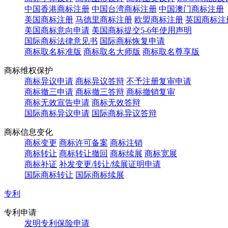
中国香港商标注册
中国台湾商标注册
中国澳门商标注册
美国商标注册
马德里商标注册
欧盟商标注册
英国商标注
美国商标意向申请
美国商标提交5-6年使用声明
国际商标法律意见书
国际商标恢复申请
商标取名标准版
商标取名大师版
商标取名尊享版
商标维权保护
商标异议申请
商标异议答辩
不予注册复审申请
商标撤三申请
商标撤三答辩
商标撤销复审
商标无效宣告申请
商标无效答辩
国际商标异议申请
国际商标异议答辩
商标信息变化
商标变更
商标许可备案
商标注销
商标转让
商标转让撤回
商标续展
商标宽展
商标补证
补发变更/转让/续展证明申请
国际商标转让
国际商标续展
专利
专利申请
发明专利保险申请