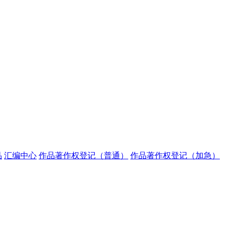
品
汇编中心
作品著作权登记（普通）
作品著作权登记（加急）