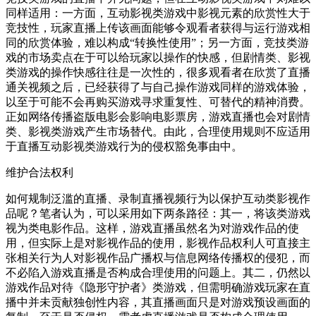
同样适用：一方面，互动影视类游戏中影视元素的欣赏性大于
竞技性，玩家直播上传该画面能够令观看者获得与运行游戏相
同的欣赏体验，难以构成“转换性使用”；另一方面，竞技类游
戏的市场卖点在于可以给玩家以操作的快感，但剧情类、影视
类游戏的操作快感往往是一次性的，很多观看者在欣赏了直播
通关视频之后，已经获得了与自己操作游戏同样的游戏体验，
以至于可能不会再购买游戏寻求重复性、可替代的精神消费。
正如网络传播盗版电影会影响电影票房，游戏直播也会对剧情
类、影视类游戏产生市场替代。由此，合理使用规则不应适用
于直播互动影视类游戏行为的侵权豁免事由中。
维护合法权利
如何规制泛滥的直播、录制直播视频行为以保护互动类影视作
品呢？笔者认为，可以采用如下两条路径：其一，将该类游戏
视为类电影作品。这样，游戏直播虽然名为对游戏作品的使
用，但实际上是对影视作品的使用，影视作品权利人可直接主
张相关行为人对影视作品广播权与信息网络传播权的侵犯，而
不必陷入游戏直播是否构成合理使用的问题上。其二，仍然以
游戏作品对待《隐形守护者》类游戏，但需明确游戏玩家在直
播中并未贡献独创性内容，其直播画面只是对游戏预设画面的