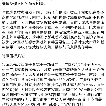
选择反馈不同的预设剧情。
与传统竞技类游戏不同，《隐形守护者》类似于按照玩家指令
点播的影视作品，同时，其互动性也是传统影视作品所不具备
的，因此，它面临新类型版权侵权隐患。目前，游戏直播是该
类游戏所面临的主要侵权现象。在一些网络平台上，已大量存
在《隐形守护者》的直播视频，以及游戏主播或玩家上传到网
络上的直播视频。这种互动影视类游戏到底该如何保护？笔者
认为，对互动影视类游戏的直播及录制上传是对游戏作品的版
权使用，侵犯了游戏版权人的广播权与信息网络传播权。
隐藏侵权风险
我国著作权法第十条第十一项规定，“广播权”是“以无线方式
公开广播或者传播作品，以有线传播或者转播的方式向公众传
播广播的作品，以及通过扩音器或者其他传送符号、声音、图
像的类似工具向公众传播广播的作品的权利”。广播行为包含
直播与转播，对直播信号的转播包含有线或无线的方式，而受
控的直播行为只能以有线方式实施。2008年的“安乐影片公司
诉时越网络公司案”中，针对被告将电影《霍元甲》进行定时
在线播放的行为，北京市第二中级人民法院一审适用“应由著
作权人享有的其他权利”进行裁决，二审维持原判。