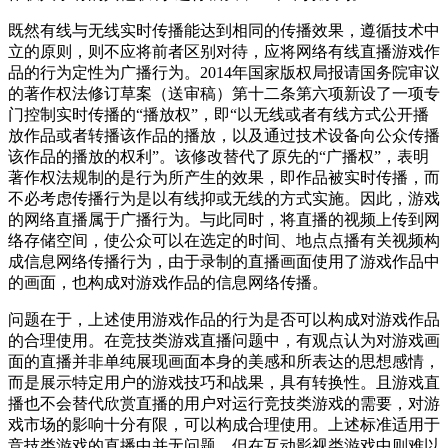
既然有线与无线实时传播能达到相同的传播效果，遵循技术中
立的原则，则不应将前者区别对待，应将网络有线直播游戏作
品的行为定性为广播行为。2014年国家版权局报请国务院审议
的著作权法修订草案（送审稿）第十二条第六项新设了一项专
门控制实时传播的“播放权”，即“以无线或者有线方式公开播
放作品或者转播该作品的播放，以及通过技术设备向公众传播
该作品的播放的权利”。该修改替代了原先的“广播权”，表明
著作权法规制的是行为所产生的效果，即作品被实时传播，而
不必考虑传播行为是以有线抑或无线的方式实施。因此，游戏
的网络直播属于广播行为。与此同时，将直播的视频上传到网
络存储空间，使公众可以在选定的时间、地点点播有关视频构
成信息网络传播行为，由于录制的直播画面使用了游戏作品中
的画面，也构成对游戏作品的信息网络传播。
问题在于，上述使用游戏作品的行为是否可以构成对游戏作品
的合理使用。在竞技类游戏直播问题中，有观点认为对游戏画
面的直播并非单纯展现画面本身的美感和所表达的思想感情，
而是展示特定用户的游戏技巧和战果，具有转换性。且游戏直
播也不会替代欣赏直播的用户对运行竞技类游戏的需要，对游
戏市场的影响十分有限，可以构成合理使用。上述标准适用于
竞技类游戏的直播中并无问题，但在互动影视类游戏中则难以