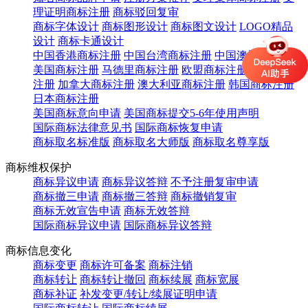
理证明商标注册
商标驳回复审
商标字体设计
商标图形设计
商标图文设计
LOGO精品
设计
商标卡通设计
中国香港商标注册
中国台湾商标注册
中国澳门商标注册
美国商标注册
马德里商标注册
欧盟商标注册
英国商标
注册
加拿大商标注册
澳大利亚商标注册
韩国商标注册
日本商标注册
美国商标意向申请
美国商标提交5-6年使用声明
国际商标法律意见书
国际商标恢复申请
商标取名标准版
商标取名大师版
商标取名尊享版
商标维权保护
商标异议申请
商标异议答辩
不予注册复审申请
商标撤三申请
商标撤三答辩
商标撤销复审
商标无效宣告申请
商标无效答辩
国际商标异议申请
国际商标异议答辩
商标信息变化
商标变更
商标许可备案
商标注销
商标转让
商标转让撤回
商标续展
商标宽展
商标补证
补发变更/转让/续展证明申请