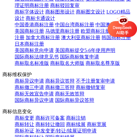
理证明商标注册
商标驳回复审
商标字体设计
商标图形设计
商标图文设计
LOGO精品
设计
商标卡通设计
中国香港商标注册
中国台湾商标注册
中国澳门商标注册
美国商标注册
马德里商标注册
欧盟商标注册
英国商标
注册
加拿大商标注册
澳大利亚商标注册
韩国商标注册
日本商标注册
美国商标意向申请
美国商标提交5-6年使用声明
国际商标法律意见书
国际商标恢复申请
商标取名标准版
商标取名大师版
商标取名尊享版
商标维权保护
商标异议申请
商标异议答辩
不予注册复审申请
商标撤三申请
商标撤三答辩
商标撤销复审
商标无效宣告申请
商标无效答辩
国际商标异议申请
国际商标异议答辩
商标信息变化
商标变更
商标许可备案
商标注销
商标转让
商标转让撤回
商标续展
商标宽展
商标补证
补发变更/转让/续展证明申请