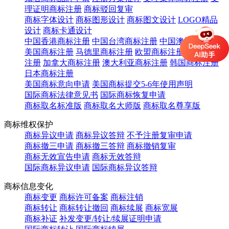
理证明商标注册
商标驳回复审
商标字体设计
商标图形设计
商标图文设计
LOGO精品
设计
商标卡通设计
中国香港商标注册
中国台湾商标注册
中国澳门商标注册
美国商标注册
马德里商标注册
欧盟商标注册
英国商标
注册
加拿大商标注册
澳大利亚商标注册
韩国商标注册
日本商标注册
美国商标意向申请
美国商标提交5-6年使用声明
国际商标法律意见书
国际商标恢复申请
商标取名标准版
商标取名大师版
商标取名尊享版
商标维权保护
商标异议申请
商标异议答辩
不予注册复审申请
商标撤三申请
商标撤三答辩
商标撤销复审
商标无效宣告申请
商标无效答辩
国际商标异议申请
国际商标异议答辩
商标信息变化
商标变更
商标许可备案
商标注销
商标转让
商标转让撤回
商标续展
商标宽展
商标补证
补发变更/转让/续展证明申请