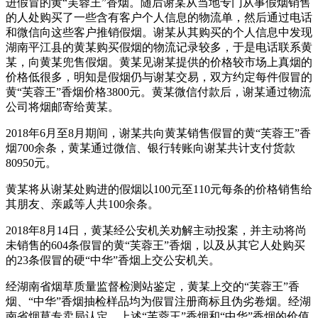
进假冒的黄“芙蓉王”香烟。随后谢某从当地专门从事假烟销售
的人处购买了一些含有客户个人信息的物流单，然后通过电话
和微信向这些客户推销假烟。谢某从其购买的个人信息中发现
湖南平江县的黄某购买假烟的物流记录较多，于是电话联系黄
某，向黄某兜售假烟。黄某见谢某提供的价格较市场上真烟的
价格低很多，明知是假烟仍与谢某交易，双方约定每件假冒的
黄“芙蓉王”香烟价格3800元。黄某微信付款后，谢某通过物流
公司将烟邮寄给黄某。
2018年6月至8月期间，谢某共向黄某销售假冒的黄“芙蓉王”香
烟700余条，黄某通过微信、银行转账向谢某共计支付货款
80950元。
黄某将从谢某处购进的假烟以100元至110元每条的价格销售给
其朋友、亲戚等人共100余条。
2018年8月14日，黄某经公安机关劝解主动投案，并主动将尚
未销售的604条假冒的黄“芙蓉王”香烟，以及从其它人处购买
的23条假冒的硬“中华”香烟上交公安机关。
经湖南省烟草质量监督检测站鉴定，黄某上交的“芙蓉王”香
烟、“中华”香烟抽检样品均为假冒注册商标且伪劣卷烟。经湖
南省烟草专卖局认定，上述“芙蓉王”香烟和“中华”香烟的价值