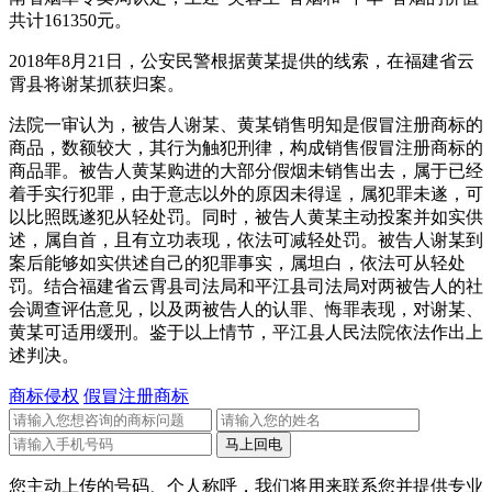
共计161350元。
2018年8月21日，公安民警根据黄某提供的线索，在福建省云
霄县将谢某抓获归案。
法院一审认为，被告人谢某、黄某销售明知是假冒注册商标的
商品，数额较大，其行为触犯刑律，构成销售假冒注册商标的
商品罪。被告人黄某购进的大部分假烟未销售出去，属于已经
着手实行犯罪，由于意志以外的原因未得逞，属犯罪未遂，可
以比照既遂犯从轻处罚。同时，被告人黄某主动投案并如实供
述，属自首，且有立功表现，依法可减轻处罚。被告人谢某到
案后能够如实供述自己的犯罪事实，属坦白，依法可从轻处
罚。结合福建省云霄县司法局和平江县司法局对两被告人的社
会调查评估意见，以及两被告人的认罪、悔罪表现，对谢某、
黄某可适用缓刑。鉴于以上情节，平江县人民法院依法作出上
述判决。
商标侵权
假冒注册商标
您主动上传的号码、个人称呼，我们将用来联系您并提供专业