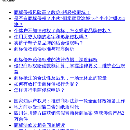
商标侵权风险高？教你8招轻松避坑！
是否有商标侵权？小伙“倒卖蜜雪冰城”3个半小时赚254
块？
个体户不知情侵权了商标，怎么规避品牌侵权？
使用历史人物的名字和形象侵权吗？
卖裤子鞋子是品牌的话会侵权吗？
商标侵权赔偿标准与程序解析
商标侵权赔偿标准的法律依据，深度解析
侵犯商标权赔偿数额计算，掌握法律要义，维护企业权
益
商标抢注的合法性及后果，一场无休止的较量
如何有效打击商标侵权行为呢？
怎样进行电商侵权申诉？
国家知识产权局：推进商标法新一轮全面修改准备工作
地方商标受理窗口告别纸质时代
四川达川警方破获销售假冒商标商品案 查获涉假产品2
万余件
商标法修改相关问题解读