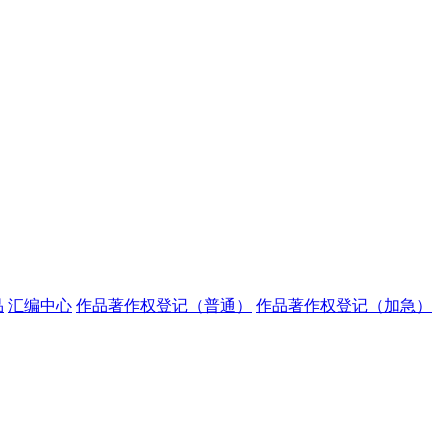
品
汇编中心
作品著作权登记（普通）
作品著作权登记（加急）