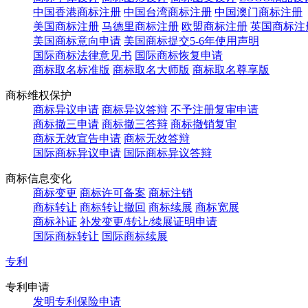
中国香港商标注册
中国台湾商标注册
中国澳门商标注册
美国商标注册
马德里商标注册
欧盟商标注册
英国商标注
美国商标意向申请
美国商标提交5-6年使用声明
国际商标法律意见书
国际商标恢复申请
商标取名标准版
商标取名大师版
商标取名尊享版
商标维权保护
商标异议申请
商标异议答辩
不予注册复审申请
商标撤三申请
商标撤三答辩
商标撤销复审
商标无效宣告申请
商标无效答辩
国际商标异议申请
国际商标异议答辩
商标信息变化
商标变更
商标许可备案
商标注销
商标转让
商标转让撤回
商标续展
商标宽展
商标补证
补发变更/转让/续展证明申请
国际商标转让
国际商标续展
专利
专利申请
发明专利保险申请