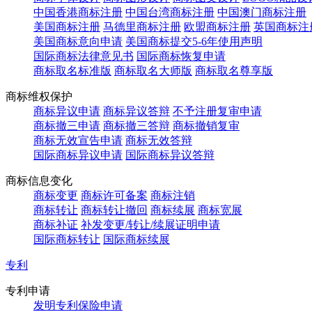
中国香港商标注册
中国台湾商标注册
中国澳门商标注册
美国商标注册
马德里商标注册
欧盟商标注册
英国商标注
美国商标意向申请
美国商标提交5-6年使用声明
国际商标法律意见书
国际商标恢复申请
商标取名标准版
商标取名大师版
商标取名尊享版
商标维权保护
商标异议申请
商标异议答辩
不予注册复审申请
商标撤三申请
商标撤三答辩
商标撤销复审
商标无效宣告申请
商标无效答辩
国际商标异议申请
国际商标异议答辩
商标信息变化
商标变更
商标许可备案
商标注销
商标转让
商标转让撤回
商标续展
商标宽展
商标补证
补发变更/转让/续展证明申请
国际商标转让
国际商标续展
专利
专利申请
发明专利保险申请