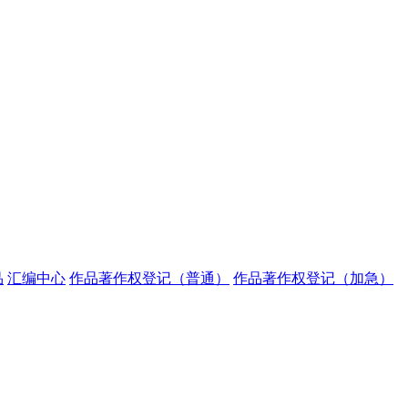
品
汇编中心
作品著作权登记（普通）
作品著作权登记（加急）