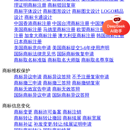
理证明商标注册
商标驳回复审
商标字体设计
商标图形设计
商标图文设计
LOGO精品
设计
商标卡通设计
中国香港商标注册
中国台湾商标注册
中国澳门商标注册
美国商标注册
马德里商标注册
欧盟商标注册
英国商标
注册
加拿大商标注册
澳大利亚商标注册
韩国商标注册
日本商标注册
美国商标意向申请
美国商标提交5-6年使用声明
国际商标法律意见书
国际商标恢复申请
商标取名标准版
商标取名大师版
商标取名尊享版
商标维权保护
商标异议申请
商标异议答辩
不予注册复审申请
商标撤三申请
商标撤三答辩
商标撤销复审
商标无效宣告申请
商标无效答辩
国际商标异议申请
国际商标异议答辩
商标信息变化
商标变更
商标许可备案
商标注销
商标转让
商标转让撤回
商标续展
商标宽展
商标补证
补发变更/转让/续展证明申请