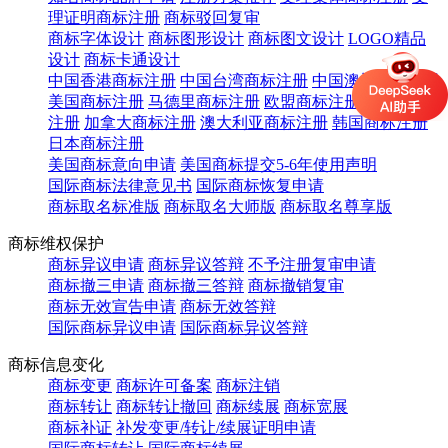
理证明商标注册
商标驳回复审
商标字体设计
商标图形设计
商标图文设计
LOGO精品
设计
商标卡通设计
中国香港商标注册
中国台湾商标注册
中国澳门商标注册
美国商标注册
马德里商标注册
欧盟商标注册
英国商标
注册
加拿大商标注册
澳大利亚商标注册
韩国商标注册
日本商标注册
美国商标意向申请
美国商标提交5-6年使用声明
国际商标法律意见书
国际商标恢复申请
商标取名标准版
商标取名大师版
商标取名尊享版
商标维权保护
商标异议申请
商标异议答辩
不予注册复审申请
商标撤三申请
商标撤三答辩
商标撤销复审
商标无效宣告申请
商标无效答辩
国际商标异议申请
国际商标异议答辩
商标信息变化
商标变更
商标许可备案
商标注销
商标转让
商标转让撤回
商标续展
商标宽展
商标补证
补发变更/转让/续展证明申请