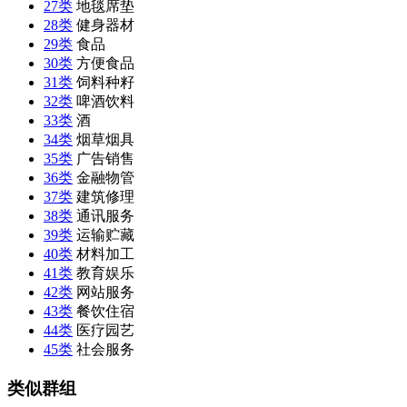
27类
地毯席垫
28类
健身器材
29类
食品
30类
方便食品
31类
饲料种籽
32类
啤酒饮料
33类
酒
34类
烟草烟具
35类
广告销售
36类
金融物管
37类
建筑修理
38类
通讯服务
39类
运输贮藏
40类
材料加工
41类
教育娱乐
42类
网站服务
43类
餐饮住宿
44类
医疗园艺
45类
社会服务
类似群组