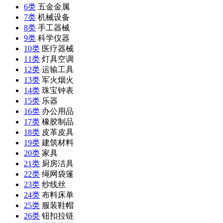
6类
五金金属
7类
机械设备
8类
手工器械
9类
科学仪器
10类
医疗器械
11类
灯具空调
12类
运输工具
13类
军火烟火
14类
珠宝钟表
15类
乐器
16类
办公用品
17类
橡胶制品
18类
皮革皮具
19类
建筑材料
20类
家具
21类
厨房洁具
22类
绳网袋篷
23类
纱线丝
24类
布料床单
25类
服装鞋帽
26类
钮扣拉链