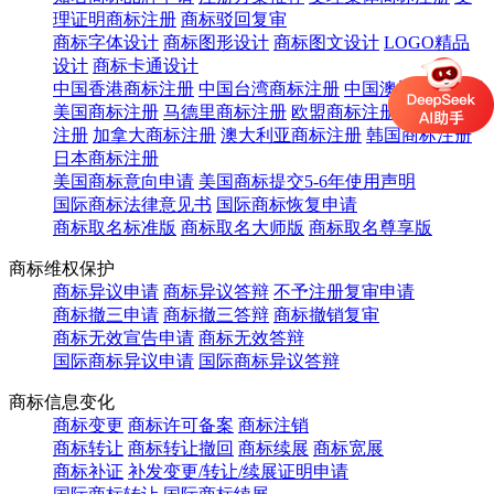
理证明商标注册
商标驳回复审
商标字体设计
商标图形设计
商标图文设计
LOGO精品
设计
商标卡通设计
中国香港商标注册
中国台湾商标注册
中国澳门商标注册
美国商标注册
马德里商标注册
欧盟商标注册
英国商标
注册
加拿大商标注册
澳大利亚商标注册
韩国商标注册
日本商标注册
美国商标意向申请
美国商标提交5-6年使用声明
国际商标法律意见书
国际商标恢复申请
商标取名标准版
商标取名大师版
商标取名尊享版
商标维权保护
商标异议申请
商标异议答辩
不予注册复审申请
商标撤三申请
商标撤三答辩
商标撤销复审
商标无效宣告申请
商标无效答辩
国际商标异议申请
国际商标异议答辩
商标信息变化
商标变更
商标许可备案
商标注销
商标转让
商标转让撤回
商标续展
商标宽展
商标补证
补发变更/转让/续展证明申请