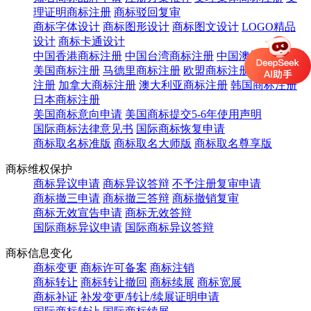
理证明商标注册
商标驳回复审
商标字体设计
商标图形设计
商标图文设计
LOGO精品
设计
商标卡通设计
中国香港商标注册
中国台湾商标注册
中国澳门商标注册
美国商标注册
马德里商标注册
欧盟商标注册
英国商标
注册
加拿大商标注册
澳大利亚商标注册
韩国商标注册
日本商标注册
美国商标意向申请
美国商标提交5-6年使用声明
国际商标法律意见书
国际商标恢复申请
商标取名标准版
商标取名大师版
商标取名尊享版
商标维权保护
商标异议申请
商标异议答辩
不予注册复审申请
商标撤三申请
商标撤三答辩
商标撤销复审
商标无效宣告申请
商标无效答辩
国际商标异议申请
国际商标异议答辩
商标信息变化
商标变更
商标许可备案
商标注销
商标转让
商标转让撤回
商标续展
商标宽展
商标补证
补发变更/转让/续展证明申请