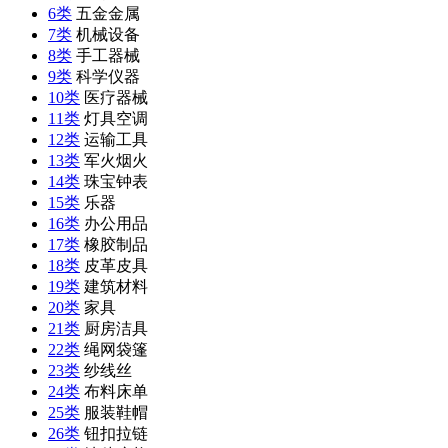
6类
五金金属
7类
机械设备
8类
手工器械
9类
科学仪器
10类
医疗器械
11类
灯具空调
12类
运输工具
13类
军火烟火
14类
珠宝钟表
15类
乐器
16类
办公用品
17类
橡胶制品
18类
皮革皮具
19类
建筑材料
20类
家具
21类
厨房洁具
22类
绳网袋篷
23类
纱线丝
24类
布料床单
25类
服装鞋帽
26类
钮扣拉链