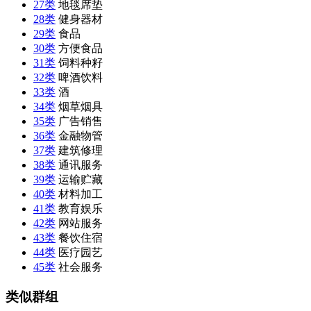
27类
地毯席垫
28类
健身器材
29类
食品
30类
方便食品
31类
饲料种籽
32类
啤酒饮料
33类
酒
34类
烟草烟具
35类
广告销售
36类
金融物管
37类
建筑修理
38类
通讯服务
39类
运输贮藏
40类
材料加工
41类
教育娱乐
42类
网站服务
43类
餐饮住宿
44类
医疗园艺
45类
社会服务
类似群组