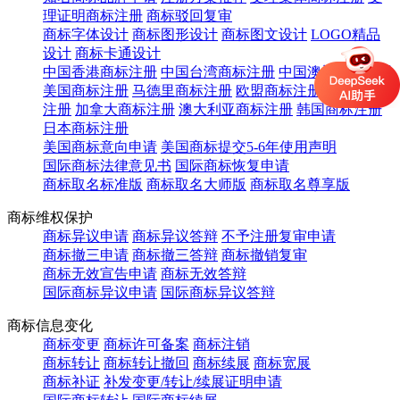
理证明商标注册
商标驳回复审
商标字体设计
商标图形设计
商标图文设计
LOGO精品
设计
商标卡通设计
中国香港商标注册
中国台湾商标注册
中国澳门商标注册
美国商标注册
马德里商标注册
欧盟商标注册
英国商标
注册
加拿大商标注册
澳大利亚商标注册
韩国商标注册
日本商标注册
美国商标意向申请
美国商标提交5-6年使用声明
国际商标法律意见书
国际商标恢复申请
商标取名标准版
商标取名大师版
商标取名尊享版
商标维权保护
商标异议申请
商标异议答辩
不予注册复审申请
商标撤三申请
商标撤三答辩
商标撤销复审
商标无效宣告申请
商标无效答辩
国际商标异议申请
国际商标异议答辩
商标信息变化
商标变更
商标许可备案
商标注销
商标转让
商标转让撤回
商标续展
商标宽展
商标补证
补发变更/转让/续展证明申请