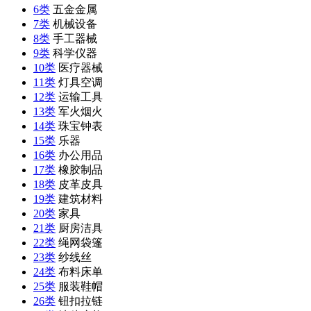
6类
五金金属
7类
机械设备
8类
手工器械
9类
科学仪器
10类
医疗器械
11类
灯具空调
12类
运输工具
13类
军火烟火
14类
珠宝钟表
15类
乐器
16类
办公用品
17类
橡胶制品
18类
皮革皮具
19类
建筑材料
20类
家具
21类
厨房洁具
22类
绳网袋篷
23类
纱线丝
24类
布料床单
25类
服装鞋帽
26类
钮扣拉链