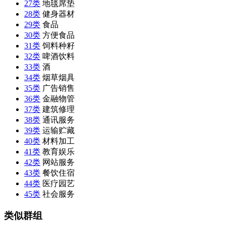
27类
地毯席垫
28类
健身器材
29类
食品
30类
方便食品
31类
饲料种籽
32类
啤酒饮料
33类
酒
34类
烟草烟具
35类
广告销售
36类
金融物管
37类
建筑修理
38类
通讯服务
39类
运输贮藏
40类
材料加工
41类
教育娱乐
42类
网站服务
43类
餐饮住宿
44类
医疗园艺
45类
社会服务
类似群组