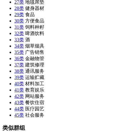
27类
地毯席垫
28类
健身器材
29类
食品
30类
方便食品
31类
饲料种籽
32类
啤酒饮料
33类
酒
34类
烟草烟具
35类
广告销售
36类
金融物管
37类
建筑修理
38类
通讯服务
39类
运输贮藏
40类
材料加工
41类
教育娱乐
42类
网站服务
43类
餐饮住宿
44类
医疗园艺
45类
社会服务
类似群组