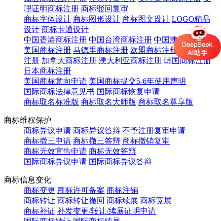
理证明商标注册
商标驳回复审
商标字体设计
商标图形设计
商标图文设计
LOGO精品
设计
商标卡通设计
中国香港商标注册
中国台湾商标注册
中国澳门商标注册
美国商标注册
马德里商标注册
欧盟商标注册
英国商标
注册
加拿大商标注册
澳大利亚商标注册
韩国商标注册
日本商标注册
美国商标意向申请
美国商标提交5-6年使用声明
国际商标法律意见书
国际商标恢复申请
商标取名标准版
商标取名大师版
商标取名尊享版
商标维权保护
商标异议申请
商标异议答辩
不予注册复审申请
商标撤三申请
商标撤三答辩
商标撤销复审
商标无效宣告申请
商标无效答辩
国际商标异议申请
国际商标异议答辩
商标信息变化
商标变更
商标许可备案
商标注销
商标转让
商标转让撤回
商标续展
商标宽展
商标补证
补发变更/转让/续展证明申请