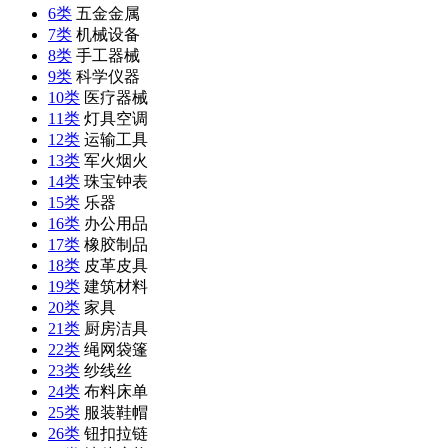
6类
五金金属
7类
机械设备
8类
手工器械
9类
科学仪器
10类
医疗器械
11类
灯具空调
12类
运输工具
13类
军火烟火
14类
珠宝钟表
15类
乐器
16类
办公用品
17类
橡胶制品
18类
皮革皮具
19类
建筑材料
20类
家具
21类
厨房洁具
22类
绳网袋篷
23类
纱线丝
24类
布料床单
25类
服装鞋帽
26类
钮扣拉链