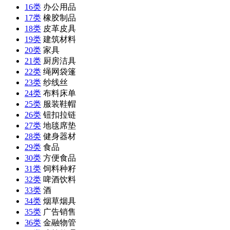
16类
办公用品
17类
橡胶制品
18类
皮革皮具
19类
建筑材料
20类
家具
21类
厨房洁具
22类
绳网袋篷
23类
纱线丝
24类
布料床单
25类
服装鞋帽
26类
钮扣拉链
27类
地毯席垫
28类
健身器材
29类
食品
30类
方便食品
31类
饲料种籽
32类
啤酒饮料
33类
酒
34类
烟草烟具
35类
广告销售
36类
金融物管