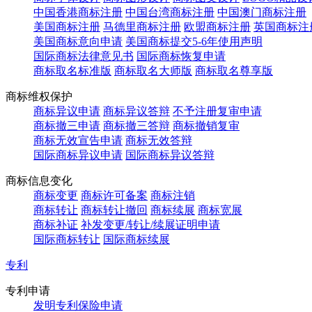
中国香港商标注册
中国台湾商标注册
中国澳门商标注册
美国商标注册
马德里商标注册
欧盟商标注册
英国商标注
美国商标意向申请
美国商标提交5-6年使用声明
国际商标法律意见书
国际商标恢复申请
商标取名标准版
商标取名大师版
商标取名尊享版
商标维权保护
商标异议申请
商标异议答辩
不予注册复审申请
商标撤三申请
商标撤三答辩
商标撤销复审
商标无效宣告申请
商标无效答辩
国际商标异议申请
国际商标异议答辩
商标信息变化
商标变更
商标许可备案
商标注销
商标转让
商标转让撤回
商标续展
商标宽展
商标补证
补发变更/转让/续展证明申请
国际商标转让
国际商标续展
专利
专利申请
发明专利保险申请