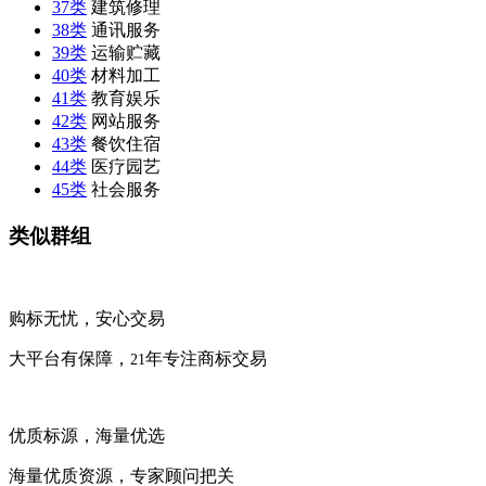
37类
建筑修理
38类
通讯服务
39类
运输贮藏
40类
材料加工
41类
教育娱乐
42类
网站服务
43类
餐饮住宿
44类
医疗园艺
45类
社会服务
类似群组
购标无忧，安心交易
大平台有保障，
年专注商标交易
21
优质标源，海量优选
海量优质资源，专家顾问把关