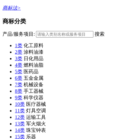
商标法>
商标分类
产品/服务项目:
搜索
1类
化工原料
2类
涂料油漆
3类
日化用品
4类
燃料油脂
5类
医药品
6类
五金金属
7类
机械设备
8类
手工器械
9类
科学仪器
10类
医疗器械
11类
灯具空调
12类
运输工具
13类
军火烟火
14类
珠宝钟表
15类
乐器