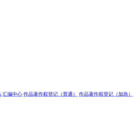
品
汇编中心
作品著作权登记（普通）
作品著作权登记（加急）