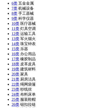
6类
五金金属
7类
机械设备
8类
手工器械
9类
科学仪器
10类
医疗器械
11类
灯具空调
12类
运输工具
13类
军火烟火
14类
珠宝钟表
15类
乐器
16类
办公用品
17类
橡胶制品
18类
皮革皮具
19类
建筑材料
20类
家具
21类
厨房洁具
22类
绳网袋篷
23类
纱线丝
24类
布料床单
25类
服装鞋帽
26类
钮扣拉链