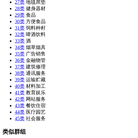
27类
地毯席垫
28类
健身器材
29类
食品
30类
方便食品
31类
饲料种籽
32类
啤酒饮料
33类
酒
34类
烟草烟具
35类
广告销售
36类
金融物管
37类
建筑修理
38类
通讯服务
39类
运输贮藏
40类
材料加工
41类
教育娱乐
42类
网站服务
43类
餐饮住宿
44类
医疗园艺
45类
社会服务
类似群组