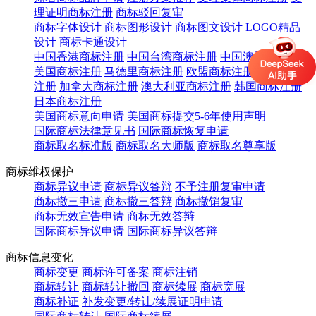
理证明商标注册
商标驳回复审
商标字体设计
商标图形设计
商标图文设计
LOGO精品
设计
商标卡通设计
中国香港商标注册
中国台湾商标注册
中国澳门商标注册
美国商标注册
马德里商标注册
欧盟商标注册
英国商标
注册
加拿大商标注册
澳大利亚商标注册
韩国商标注册
日本商标注册
美国商标意向申请
美国商标提交5-6年使用声明
国际商标法律意见书
国际商标恢复申请
商标取名标准版
商标取名大师版
商标取名尊享版
商标维权保护
商标异议申请
商标异议答辩
不予注册复审申请
商标撤三申请
商标撤三答辩
商标撤销复审
商标无效宣告申请
商标无效答辩
国际商标异议申请
国际商标异议答辩
商标信息变化
商标变更
商标许可备案
商标注销
商标转让
商标转让撤回
商标续展
商标宽展
商标补证
补发变更/转让/续展证明申请