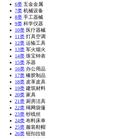
6类
五金金属
7类
机械设备
8类
手工器械
9类
科学仪器
10类
医疗器械
11类
灯具空调
12类
运输工具
13类
军火烟火
14类
珠宝钟表
15类
乐器
16类
办公用品
17类
橡胶制品
18类
皮革皮具
19类
建筑材料
20类
家具
21类
厨房洁具
22类
绳网袋篷
23类
纱线丝
24类
布料床单
25类
服装鞋帽
26类
钮扣拉链