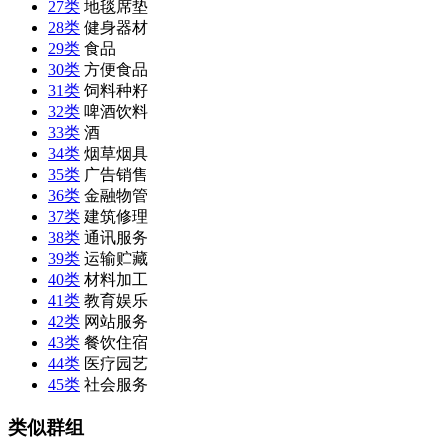
27类
地毯席垫
28类
健身器材
29类
食品
30类
方便食品
31类
饲料种籽
32类
啤酒饮料
33类
酒
34类
烟草烟具
35类
广告销售
36类
金融物管
37类
建筑修理
38类
通讯服务
39类
运输贮藏
40类
材料加工
41类
教育娱乐
42类
网站服务
43类
餐饮住宿
44类
医疗园艺
45类
社会服务
类似群组