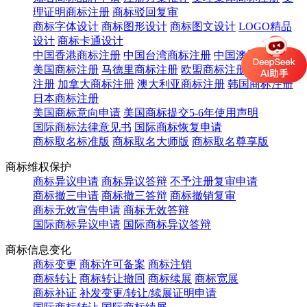
理证明商标注册
商标驳回复审
商标字体设计
商标图形设计
商标图文设计
LOGO精品
设计
商标卡通设计
中国香港商标注册
中国台湾商标注册
中国澳门商标注册
美国商标注册
马德里商标注册
欧盟商标注册
英国商标
注册
加拿大商标注册
澳大利亚商标注册
韩国商标注册
日本商标注册
美国商标意向申请
美国商标提交5-6年使用声明
国际商标法律意见书
国际商标恢复申请
商标取名标准版
商标取名大师版
商标取名尊享版
商标维权保护
商标异议申请
商标异议答辩
不予注册复审申请
商标撤三申请
商标撤三答辩
商标撤销复审
商标无效宣告申请
商标无效答辩
国际商标异议申请
国际商标异议答辩
商标信息变化
商标变更
商标许可备案
商标注销
商标转让
商标转让撤回
商标续展
商标宽展
商标补证
补发变更/转让/续展证明申请