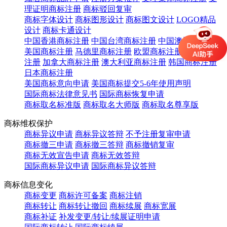
理证明商标注册
商标驳回复审
商标字体设计
商标图形设计
商标图文设计
LOGO精品
设计
商标卡通设计
中国香港商标注册
中国台湾商标注册
中国澳门商标注册
美国商标注册
马德里商标注册
欧盟商标注册
英国商标
注册
加拿大商标注册
澳大利亚商标注册
韩国商标注册
日本商标注册
美国商标意向申请
美国商标提交5-6年使用声明
国际商标法律意见书
国际商标恢复申请
商标取名标准版
商标取名大师版
商标取名尊享版
商标维权保护
商标异议申请
商标异议答辩
不予注册复审申请
商标撤三申请
商标撤三答辩
商标撤销复审
商标无效宣告申请
商标无效答辩
国际商标异议申请
国际商标异议答辩
商标信息变化
商标变更
商标许可备案
商标注销
商标转让
商标转让撤回
商标续展
商标宽展
商标补证
补发变更/转让/续展证明申请