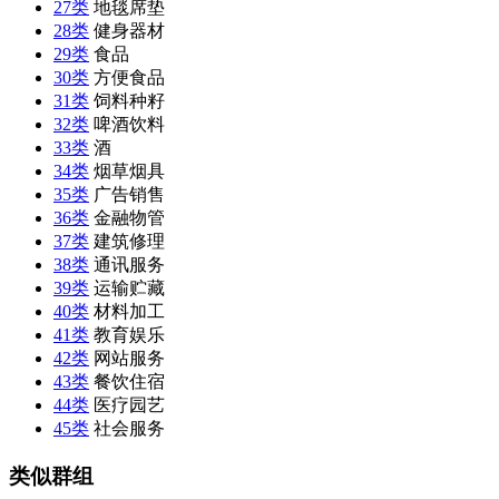
27类
地毯席垫
28类
健身器材
29类
食品
30类
方便食品
31类
饲料种籽
32类
啤酒饮料
33类
酒
34类
烟草烟具
35类
广告销售
36类
金融物管
37类
建筑修理
38类
通讯服务
39类
运输贮藏
40类
材料加工
41类
教育娱乐
42类
网站服务
43类
餐饮住宿
44类
医疗园艺
45类
社会服务
类似群组