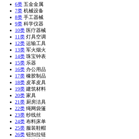
6类
五金金属
7类
机械设备
8类
手工器械
9类
科学仪器
10类
医疗器械
11类
灯具空调
12类
运输工具
13类
军火烟火
14类
珠宝钟表
15类
乐器
16类
办公用品
17类
橡胶制品
18类
皮革皮具
19类
建筑材料
20类
家具
21类
厨房洁具
22类
绳网袋篷
23类
纱线丝
24类
布料床单
25类
服装鞋帽
26类
钮扣拉链