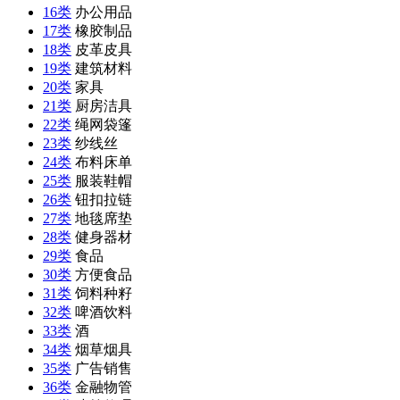
16类
办公用品
17类
橡胶制品
18类
皮革皮具
19类
建筑材料
20类
家具
21类
厨房洁具
22类
绳网袋篷
23类
纱线丝
24类
布料床单
25类
服装鞋帽
26类
钮扣拉链
27类
地毯席垫
28类
健身器材
29类
食品
30类
方便食品
31类
饲料种籽
32类
啤酒饮料
33类
酒
34类
烟草烟具
35类
广告销售
36类
金融物管