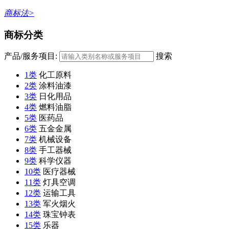
商标法>
商标分类
产品/服务项目:
搜索
1类
化工原料
2类
涂料油漆
3类
日化用品
4类
燃料油脂
5类
医药品
6类
五金金属
7类
机械设备
8类
手工器械
9类
科学仪器
10类
医疗器械
11类
灯具空调
12类
运输工具
13类
军火烟火
14类
珠宝钟表
15类
乐器