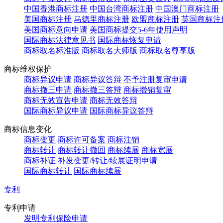
中国香港商标注册
中国台湾商标注册
中国澳门商标注册
美国商标注册
马德里商标注册
欧盟商标注册
英国商标注
美国商标意向申请
美国商标提交5-6年使用声明
国际商标法律意见书
国际商标恢复申请
商标取名标准版
商标取名大师版
商标取名尊享版
商标维权保护
商标异议申请
商标异议答辩
不予注册复审申请
商标撤三申请
商标撤三答辩
商标撤销复审
商标无效宣告申请
商标无效答辩
国际商标异议申请
国际商标异议答辩
商标信息变化
商标变更
商标许可备案
商标注销
商标转让
商标转让撤回
商标续展
商标宽展
商标补证
补发变更/转让/续展证明申请
国际商标转让
国际商标续展
专利
专利申请
发明专利保险申请