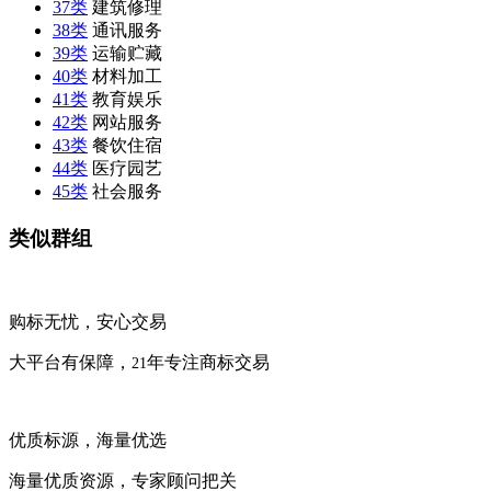
37类
建筑修理
38类
通讯服务
39类
运输贮藏
40类
材料加工
41类
教育娱乐
42类
网站服务
43类
餐饮住宿
44类
医疗园艺
45类
社会服务
类似群组
购标无忧，安心交易
大平台有保障，
年专注商标交易
21
优质标源，海量优选
海量优质资源，专家顾问把关