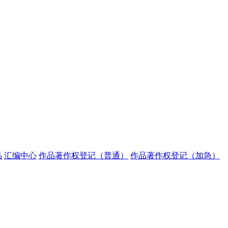
品
汇编中心
作品著作权登记（普通）
作品著作权登记（加急）