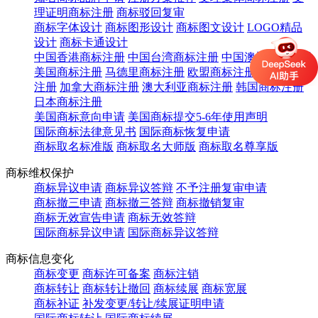
理证明商标注册
商标驳回复审
商标字体设计
商标图形设计
商标图文设计
LOGO精品
设计
商标卡通设计
中国香港商标注册
中国台湾商标注册
中国澳门商标注册
美国商标注册
马德里商标注册
欧盟商标注册
英国商标
注册
加拿大商标注册
澳大利亚商标注册
韩国商标注册
日本商标注册
美国商标意向申请
美国商标提交5-6年使用声明
国际商标法律意见书
国际商标恢复申请
商标取名标准版
商标取名大师版
商标取名尊享版
商标维权保护
商标异议申请
商标异议答辩
不予注册复审申请
商标撤三申请
商标撤三答辩
商标撤销复审
商标无效宣告申请
商标无效答辩
国际商标异议申请
国际商标异议答辩
商标信息变化
商标变更
商标许可备案
商标注销
商标转让
商标转让撤回
商标续展
商标宽展
商标补证
补发变更/转让/续展证明申请