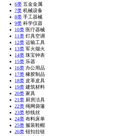
6类
五金金属
7类
机械设备
8类
手工器械
9类
科学仪器
10类
医疗器械
11类
灯具空调
12类
运输工具
13类
军火烟火
14类
珠宝钟表
15类
乐器
16类
办公用品
17类
橡胶制品
18类
皮革皮具
19类
建筑材料
20类
家具
21类
厨房洁具
22类
绳网袋篷
23类
纱线丝
24类
布料床单
25类
服装鞋帽
26类
钮扣拉链