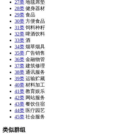
27类
地毯席垫
28类
健身器材
29类
食品
30类
方便食品
31类
饲料种籽
32类
啤酒饮料
33类
酒
34类
烟草烟具
35类
广告销售
36类
金融物管
37类
建筑修理
38类
通讯服务
39类
运输贮藏
40类
材料加工
41类
教育娱乐
42类
网站服务
43类
餐饮住宿
44类
医疗园艺
45类
社会服务
类似群组