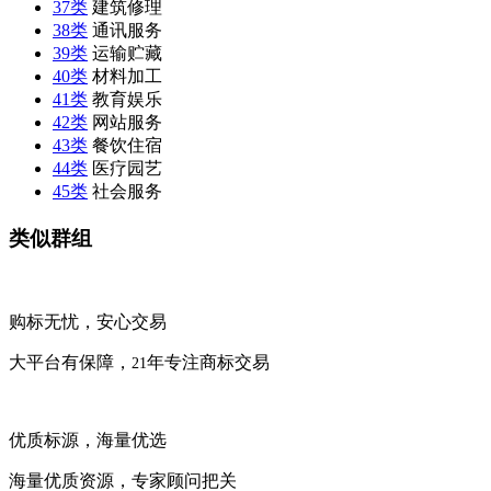
37类
建筑修理
38类
通讯服务
39类
运输贮藏
40类
材料加工
41类
教育娱乐
42类
网站服务
43类
餐饮住宿
44类
医疗园艺
45类
社会服务
类似群组
购标无忧，安心交易
大平台有保障，
年专注商标交易
21
优质标源，海量优选
海量优质资源，专家顾问把关