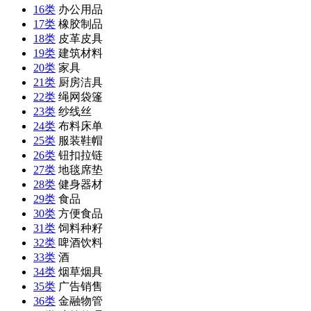
16类
办公用品
17类
橡胶制品
18类
皮革皮具
19类
建筑材料
20类
家具
21类
厨房洁具
22类
绳网袋篷
23类
纱线丝
24类
布料床单
25类
服装鞋帽
26类
钮扣拉链
27类
地毯席垫
28类
健身器材
29类
食品
30类
方便食品
31类
饲料种籽
32类
啤酒饮料
33类
酒
34类
烟草烟具
35类
广告销售
36类
金融物管