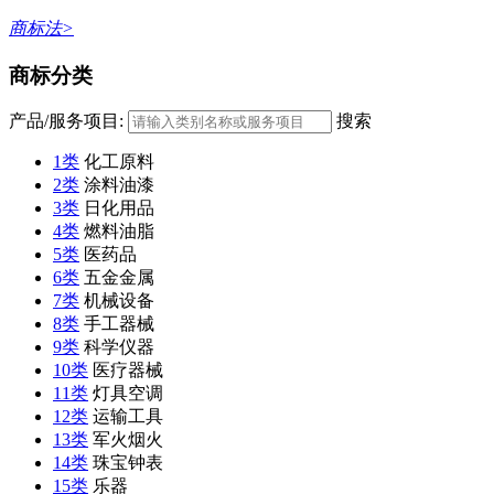
商标法>
商标分类
产品/服务项目:
搜索
1类
化工原料
2类
涂料油漆
3类
日化用品
4类
燃料油脂
5类
医药品
6类
五金金属
7类
机械设备
8类
手工器械
9类
科学仪器
10类
医疗器械
11类
灯具空调
12类
运输工具
13类
军火烟火
14类
珠宝钟表
15类
乐器