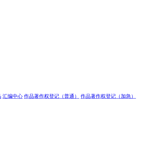
品
汇编中心
作品著作权登记（普通）
作品著作权登记（加急）