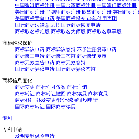
中国香港商标注册
中国台湾商标注册
中国澳门商标注册
美国商标注册
马德里商标注册
欧盟商标注册
英国商标注
美国商标意向申请
美国商标提交5-6年使用声明
国际商标法律意见书
国际商标恢复申请
商标取名标准版
商标取名大师版
商标取名尊享版
商标维权保护
商标异议申请
商标异议答辩
不予注册复审申请
商标撤三申请
商标撤三答辩
商标撤销复审
商标无效宣告申请
商标无效答辩
国际商标异议申请
国际商标异议答辩
商标信息变化
商标变更
商标许可备案
商标注销
商标转让
商标转让撤回
商标续展
商标宽展
商标补证
补发变更/转让/续展证明申请
国际商标转让
国际商标续展
专利
专利申请
发明专利保险申请