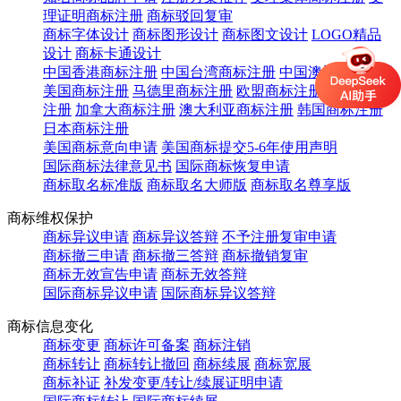
理证明商标注册
商标驳回复审
商标字体设计
商标图形设计
商标图文设计
LOGO精品
设计
商标卡通设计
中国香港商标注册
中国台湾商标注册
中国澳门商标注册
美国商标注册
马德里商标注册
欧盟商标注册
英国商标
注册
加拿大商标注册
澳大利亚商标注册
韩国商标注册
日本商标注册
美国商标意向申请
美国商标提交5-6年使用声明
国际商标法律意见书
国际商标恢复申请
商标取名标准版
商标取名大师版
商标取名尊享版
商标维权保护
商标异议申请
商标异议答辩
不予注册复审申请
商标撤三申请
商标撤三答辩
商标撤销复审
商标无效宣告申请
商标无效答辩
国际商标异议申请
国际商标异议答辩
商标信息变化
商标变更
商标许可备案
商标注销
商标转让
商标转让撤回
商标续展
商标宽展
商标补证
补发变更/转让/续展证明申请