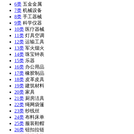
6类
五金金属
7类
机械设备
8类
手工器械
9类
科学仪器
10类
医疗器械
11类
灯具空调
12类
运输工具
13类
军火烟火
14类
珠宝钟表
15类
乐器
16类
办公用品
17类
橡胶制品
18类
皮革皮具
19类
建筑材料
20类
家具
21类
厨房洁具
22类
绳网袋篷
23类
纱线丝
24类
布料床单
25类
服装鞋帽
26类
钮扣拉链