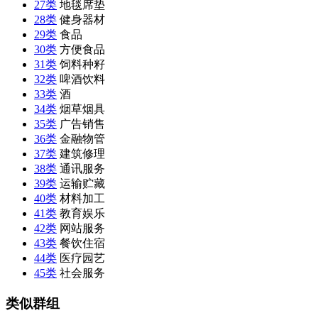
27类
地毯席垫
28类
健身器材
29类
食品
30类
方便食品
31类
饲料种籽
32类
啤酒饮料
33类
酒
34类
烟草烟具
35类
广告销售
36类
金融物管
37类
建筑修理
38类
通讯服务
39类
运输贮藏
40类
材料加工
41类
教育娱乐
42类
网站服务
43类
餐饮住宿
44类
医疗园艺
45类
社会服务
类似群组