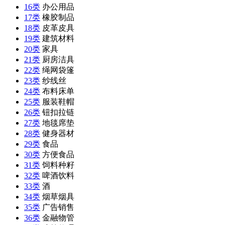
16类
办公用品
17类
橡胶制品
18类
皮革皮具
19类
建筑材料
20类
家具
21类
厨房洁具
22类
绳网袋篷
23类
纱线丝
24类
布料床单
25类
服装鞋帽
26类
钮扣拉链
27类
地毯席垫
28类
健身器材
29类
食品
30类
方便食品
31类
饲料种籽
32类
啤酒饮料
33类
酒
34类
烟草烟具
35类
广告销售
36类
金融物管