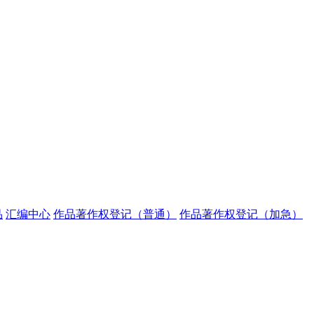
品
汇编中心
作品著作权登记（普通）
作品著作权登记（加急）