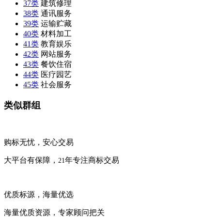
37类
建筑修理
38类
通讯服务
39类
运输贮藏
40类
材料加工
41类
教育娱乐
42类
网站服务
43类
餐饮住宿
44类
医疗园艺
45类
社会服务
类似群组
购标无忧，安心交易
大平台有保障，
年专注商标交易
21
优质标源，海量优选
海量优质资源，专家顾问把关