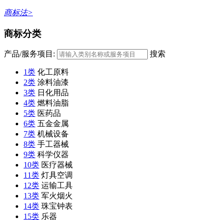
商标法>
商标分类
产品/服务项目:
搜索
1类
化工原料
2类
涂料油漆
3类
日化用品
4类
燃料油脂
5类
医药品
6类
五金金属
7类
机械设备
8类
手工器械
9类
科学仪器
10类
医疗器械
11类
灯具空调
12类
运输工具
13类
军火烟火
14类
珠宝钟表
15类
乐器