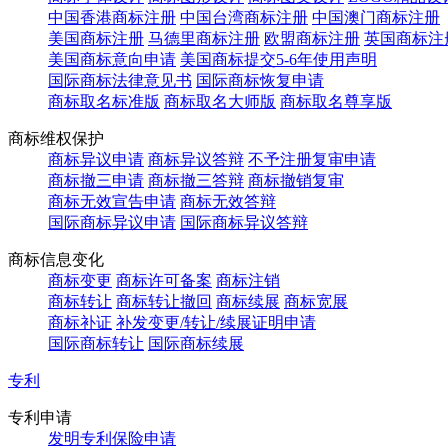
中国香港商标注册
中国台湾商标注册
中国澳门商标注册
美国商标注册
马德里商标注册
欧盟商标注册
英国商标注
美国商标意向申请
美国商标提交5-6年使用声明
国际商标法律意见书
国际商标恢复申请
商标取名标准版
商标取名大师版
商标取名尊享版
商标维权保护
商标异议申请
商标异议答辩
不予注册复审申请
商标撤三申请
商标撤三答辩
商标撤销复审
商标无效宣告申请
商标无效答辩
国际商标异议申请
国际商标异议答辩
商标信息变化
商标变更
商标许可备案
商标注销
商标转让
商标转让撤回
商标续展
商标宽展
商标补证
补发变更/转让/续展证明申请
国际商标转让
国际商标续展
专利
专利申请
发明专利保险申请