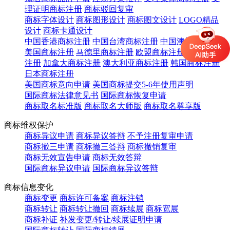
理证明商标注册
商标驳回复审
商标字体设计
商标图形设计
商标图文设计
LOGO精品
设计
商标卡通设计
中国香港商标注册
中国台湾商标注册
中国澳门商标注册
美国商标注册
马德里商标注册
欧盟商标注册
英国商标
注册
加拿大商标注册
澳大利亚商标注册
韩国商标注册
日本商标注册
美国商标意向申请
美国商标提交5-6年使用声明
国际商标法律意见书
国际商标恢复申请
商标取名标准版
商标取名大师版
商标取名尊享版
商标维权保护
商标异议申请
商标异议答辩
不予注册复审申请
商标撤三申请
商标撤三答辩
商标撤销复审
商标无效宣告申请
商标无效答辩
国际商标异议申请
国际商标异议答辩
商标信息变化
商标变更
商标许可备案
商标注销
商标转让
商标转让撤回
商标续展
商标宽展
商标补证
补发变更/转让/续展证明申请