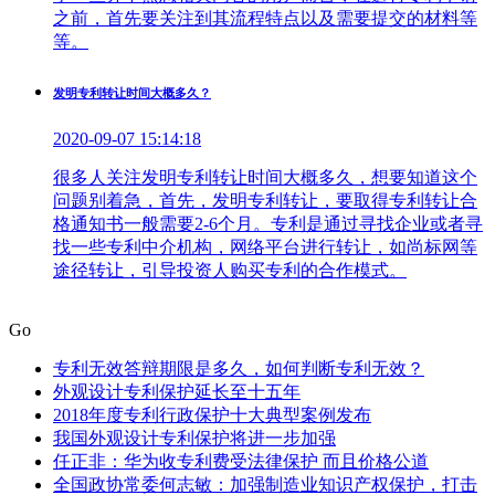
之前，首先要关注到其流程特点以及需要提交的材料等
等。
发明专利转让时间大概多久？
2020-09-07 15:14:18
很多人关注发明专利转让时间大概多久，想要知道这个
问题别着急，首先，发明专利转让，要取得专利转让合
格通知书一般需要2-6个月。专利是通过寻找企业或者寻
找一些专利中介机构，网络平台进行转让，如尚标网等
途径转让，引导投资人购买专利的合作模式。
Go
专利无效答辩期限是多久，如何判断专利无效？
外观设计专利保护延长至十五年
2018年度专利行政保护十大典型案例发布
我国外观设计专利保护将进一步加强
任正非：华为收专利费受法律保护 而且价格公道
全国政协常委何志敏：加强制造业知识产权保护，打击