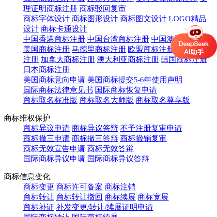
理证明商标注册
商标驳回复审
商标字体设计
商标图形设计
商标图文设计
LOGO精品
设计
商标卡通设计
中国香港商标注册
中国台湾商标注册
中国澳门商标注册
美国商标注册
马德里商标注册
欧盟商标注册
英国商标
注册
加拿大商标注册
澳大利亚商标注册
韩国商标注册
日本商标注册
美国商标意向申请
美国商标提交5-6年使用声明
国际商标法律意见书
国际商标恢复申请
商标取名标准版
商标取名大师版
商标取名尊享版
商标维权保护
商标异议申请
商标异议答辩
不予注册复审申请
商标撤三申请
商标撤三答辩
商标撤销复审
商标无效宣告申请
商标无效答辩
国际商标异议申请
国际商标异议答辩
商标信息变化
商标变更
商标许可备案
商标注销
商标转让
商标转让撤回
商标续展
商标宽展
商标补证
补发变更/转让/续展证明申请