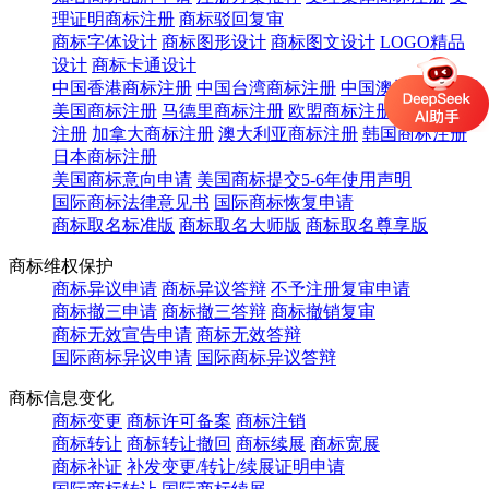
理证明商标注册
商标驳回复审
商标字体设计
商标图形设计
商标图文设计
LOGO精品
设计
商标卡通设计
中国香港商标注册
中国台湾商标注册
中国澳门商标注册
美国商标注册
马德里商标注册
欧盟商标注册
英国商标
注册
加拿大商标注册
澳大利亚商标注册
韩国商标注册
日本商标注册
美国商标意向申请
美国商标提交5-6年使用声明
国际商标法律意见书
国际商标恢复申请
商标取名标准版
商标取名大师版
商标取名尊享版
商标维权保护
商标异议申请
商标异议答辩
不予注册复审申请
商标撤三申请
商标撤三答辩
商标撤销复审
商标无效宣告申请
商标无效答辩
国际商标异议申请
国际商标异议答辩
商标信息变化
商标变更
商标许可备案
商标注销
商标转让
商标转让撤回
商标续展
商标宽展
商标补证
补发变更/转让/续展证明申请