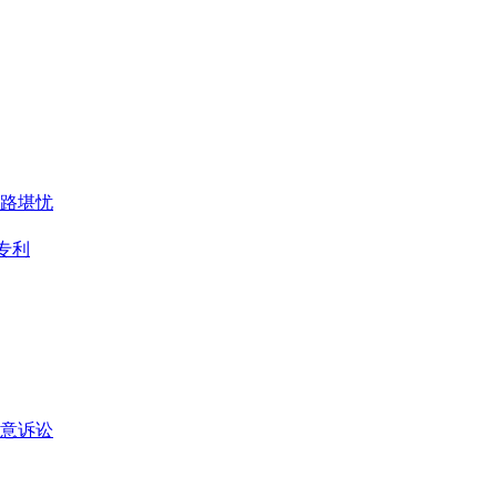
前路堪忧
专利
意诉讼