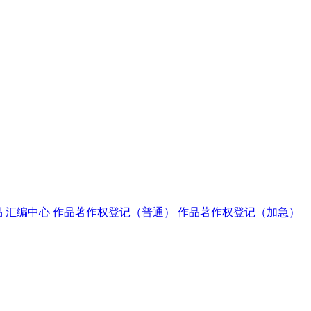
品
汇编中心
作品著作权登记（普通）
作品著作权登记（加急）