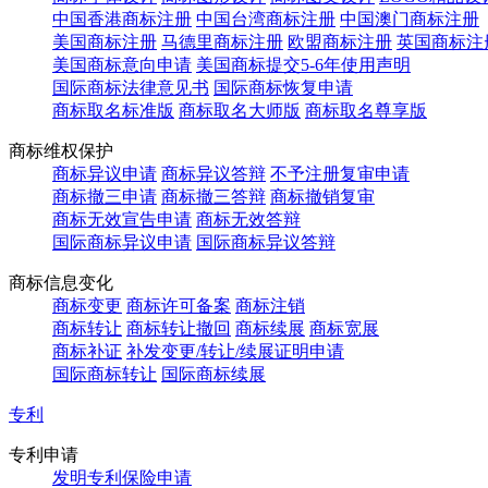
中国香港商标注册
中国台湾商标注册
中国澳门商标注册
美国商标注册
马德里商标注册
欧盟商标注册
英国商标注
美国商标意向申请
美国商标提交5-6年使用声明
国际商标法律意见书
国际商标恢复申请
商标取名标准版
商标取名大师版
商标取名尊享版
商标维权保护
商标异议申请
商标异议答辩
不予注册复审申请
商标撤三申请
商标撤三答辩
商标撤销复审
商标无效宣告申请
商标无效答辩
国际商标异议申请
国际商标异议答辩
商标信息变化
商标变更
商标许可备案
商标注销
商标转让
商标转让撤回
商标续展
商标宽展
商标补证
补发变更/转让/续展证明申请
国际商标转让
国际商标续展
专利
专利申请
发明专利保险申请