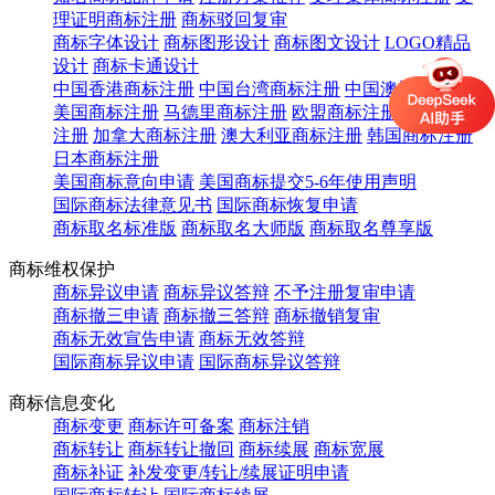
理证明商标注册
商标驳回复审
商标字体设计
商标图形设计
商标图文设计
LOGO精品
设计
商标卡通设计
中国香港商标注册
中国台湾商标注册
中国澳门商标注册
美国商标注册
马德里商标注册
欧盟商标注册
英国商标
注册
加拿大商标注册
澳大利亚商标注册
韩国商标注册
日本商标注册
美国商标意向申请
美国商标提交5-6年使用声明
国际商标法律意见书
国际商标恢复申请
商标取名标准版
商标取名大师版
商标取名尊享版
商标维权保护
商标异议申请
商标异议答辩
不予注册复审申请
商标撤三申请
商标撤三答辩
商标撤销复审
商标无效宣告申请
商标无效答辩
国际商标异议申请
国际商标异议答辩
商标信息变化
商标变更
商标许可备案
商标注销
商标转让
商标转让撤回
商标续展
商标宽展
商标补证
补发变更/转让/续展证明申请