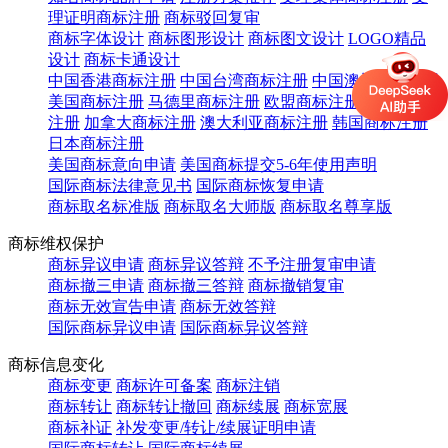
理证明商标注册
商标驳回复审
商标字体设计
商标图形设计
商标图文设计
LOGO精品
设计
商标卡通设计
中国香港商标注册
中国台湾商标注册
中国澳门商标注册
美国商标注册
马德里商标注册
欧盟商标注册
英国商标
注册
加拿大商标注册
澳大利亚商标注册
韩国商标注册
日本商标注册
美国商标意向申请
美国商标提交5-6年使用声明
国际商标法律意见书
国际商标恢复申请
商标取名标准版
商标取名大师版
商标取名尊享版
商标维权保护
商标异议申请
商标异议答辩
不予注册复审申请
商标撤三申请
商标撤三答辩
商标撤销复审
商标无效宣告申请
商标无效答辩
国际商标异议申请
国际商标异议答辩
商标信息变化
商标变更
商标许可备案
商标注销
商标转让
商标转让撤回
商标续展
商标宽展
商标补证
补发变更/转让/续展证明申请