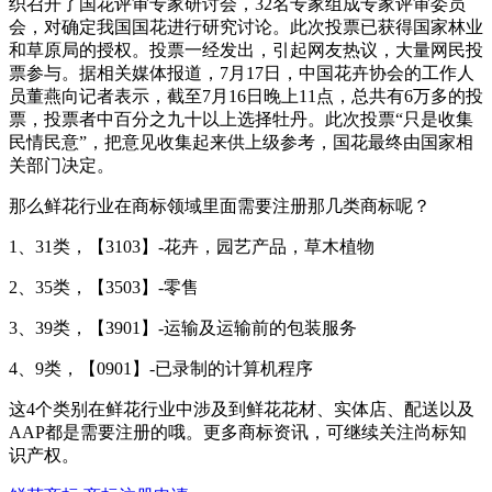
织召开了国花评审专家研讨会，32名专家组成专家评审委员
会，对确定我国国花进行研究讨论。此次投票已获得国家林业
和草原局的授权。投票一经发出，引起网友热议，大量网民投
票参与。据相关媒体报道，7月17日，中国花卉协会的工作人
员董燕向记者表示，截至7月16日晚上11点，总共有6万多的投
票，投票者中百分之九十以上选择牡丹。此次投票“只是收集
民情民意”，把意见收集起来供上级参考，国花最终由国家相
关部门决定。
那么鲜花行业在商标领域里面需要注册那几类商标呢？
1、31类，【3103】-花卉，园艺产品，草木植物
2、35类，【3503】-零售
3、39类，【3901】-运输及运输前的包装服务
4、9类，【0901】-已录制的计算机程序
这4个类别在鲜花行业中涉及到鲜花花材、实体店、配送以及
AAP都是需要注册的哦。更多商标资讯，可继续关注尚标知
识产权。