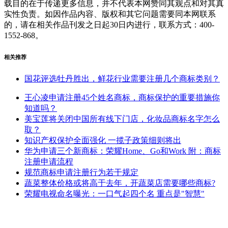
载目的在于传递更多信息，并不代表本网赞同其观点和对其真
实性负责。如因作品内容、版权和其它问题需要同本网联系
的，请在相关作品刊发之日起30日内进行，联系方式：400-
1552-868。
相关推荐
国花评选牡丹胜出，鲜花行业需要注册几个商标类别？
王心凌申请注册45个姓名商标，商标保护的重要措施你
知道吗？
美宝莲将关闭中国所有线下门店，化妆品商标名字怎么
取？
知识产权保护全面强化 一揽子政策细则将出
华为申请三个新商标：荣耀Home、Go和Work 附：商标
注册申请流程
规范商标申请注册行为若干规定
蔬菜整体价格或将高于去年，开蔬菜店需要哪些商标?
荣耀电视命名曝光：一口气起四个名 重点是"智慧"