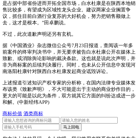
是占据中部省份进而开拓全国市场，白水杜康是在陕西本地销
售比较多，有望成为区域性龙头企业。建议两家企业搁置争
议，抓住目前白酒行业复苏的大好机会，努力把销售额做上
去，这才是根本。”田卓鹏说。
不过，此次道歉声明还另有玄机。
据《中国酒业》杂志微信公众号7月23日报道，查阅该一年多
前案件的终审判决书中，并无要求被告白水杜康公开在媒体上
致歉、或消除舆论影响的裁决条款。这也就是说此次声明，并
非为商标案的后续判决履行。同时，也未从公开信息中发现河
南洛阳杜康针对陕西白水杜康发起商业诋毁诉讼。
上述报道引述知识产权专家的分析称，在国内法律专业媒体发
布该类《致歉声明》，不大可能是出于主动的商业炒作目的，
更大的可能是以此为条件，双方就其它方面的纠纷达成进一步
和解。(中新经纬APP)
商标价值
酒类商标