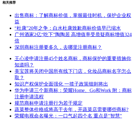
相关推荐
出售商标：了解商标价值，掌握最佳时机，保护企业权
益
“杜康”20年之争：白水杜康致歉商标价值早已缩水
广州酒家2亿“吃下”陶陶居 高增值率受质疑商标增值324
倍
深圳商标注册要多久，去哪里注册商标？
王心凌申请注册45个姓名商标，商标保护的重要措施你
知道吗？
美宝莲将关闭中国所有线下门店，化妆品商标名字怎么
取？
知识产权保护全面强化 一揽子政策细则将出
华为申请三个新商标：荣耀Home、Go和Work 附：商标
注册申请流程
规范商标申请注册行为若干规定
蔬菜整体价格或将高于去年，开蔬菜店需要哪些商标?
荣耀电视命名曝光：一口气起四个名 重点是"智慧"