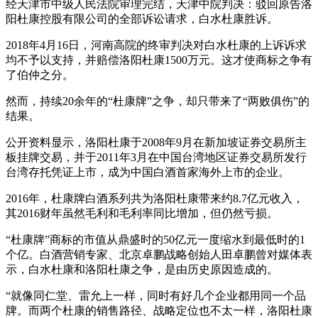
经天津市中级人民法院审理完结，天津中院判决：驳回原告洛
阳杜康控股有限公司的全部诉讼请求，白水杜康胜诉。
2018年4月16日，河南高院的终审判决对白水杜康的上诉诉求
均不予以支持，并赔偿洛阳杜康1500万元。这才使商标之争有
了伯仲之分。
然而，持续20余年的“杜康牌”之争，却只带来了“两败俱伤”的
结果。
公开资料显示，洛阳杜康于2008年9月在新加坡证券交易所主
板挂牌交易，并于2011年3月在中国台湾地区证券交易所发行
台湾存托凭证上市，成为中国白酒首家海外上市的企业。
2016年，杜康牌白酒系列共为洛阳杜康带来约8.7亿元收入，
其2016财年虽然毛利和毛利率同比增加，但仍然亏损。
“杜康牌”商标的市值从鼎盛时的50亿元一度缩水到最低时的1
个亿。白酒营销专家、北京卓鹏战略创始人田卓鹏曾对媒体表
示，白水杜康和洛阳杜康之争，是由历史原因造成的。
“就像同仁堂、雷允上一样，同时有好几个企业都用同一个品
牌。而两个杜康的销售路径、战略定位也不太一样，洛阳杜康