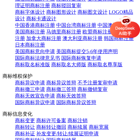
理证明商标注册
商标驳回复审
商标字体设计
商标图形设计
商标图文设计
LOGO精品
设计
商标卡通设计
中国香港商标注册
中国台湾商标注册
中国澳门商标注册
美国商标注册
马德里商标注册
欧盟商标注册
英国商标
注册
加拿大商标注册
澳大利亚商标注册
韩国商标注册
日本商标注册
美国商标意向申请
美国商标提交5-6年使用声明
国际商标法律意见书
国际商标恢复申请
商标取名标准版
商标取名大师版
商标取名尊享版
商标维权保护
商标异议申请
商标异议答辩
不予注册复审申请
商标撤三申请
商标撤三答辩
商标撤销复审
商标无效宣告申请
商标无效答辩
国际商标异议申请
国际商标异议答辩
商标信息变化
商标变更
商标许可备案
商标注销
商标转让
商标转让撤回
商标续展
商标宽展
商标补证
补发变更/转让/续展证明申请