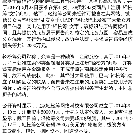
款基于微信社交圈的筹款工具“轻松筹”，具有较高知名度，并
于2016年6月28日获准在第35类、38类和42类商品上注册“轻松
筹”文字商标。然而，轻松筹公司未经许可擅自在其网站、微
信公众号“轻松筹”及安卓手机APP“轻松筹”上发布了大量众筹
项目信息，突出使用了“轻松筹”文字，该标识与原告商标相
同，且其提供的服务属于原告商标核定的服务范围，容易造成
公众混淆，其行为构成侵权，故诉至法院，要求被告赔偿经济
损失等共计2000万元。
轻松筹公司辩称，众筹是一种融资、金融服务，其于2016年7
月21日获准在第36类金融服务类别上注册“轻松筹”商标，并将
该商标使用在金融服务上，不属于原告商标核定使用服务范
围，故不构成侵权。此外，其经过大量使用，已与“轻松筹”建
立了明确固定的联系，而原告未在注册的服务类别上使用涉案
商标，故被告的行为不会与原告提供的服务产生混淆，不同意
原告的诉请。
公开资料显示，北京轻松筹网络科技有限公司成立于2014年9
月19日，注册资本5000万元，于亮为法定代表人。天眼查信息
显示，截至目前，轻松筹公司共完成4轮融资。其中，2017年5
月12日，轻松筹公司获得2800万美元的C轮融资，投资方有
IDG资本、腾讯、德同资本、同道资本等。