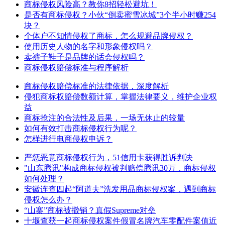
商标侵权风险高？教你8招轻松避坑！
是否有商标侵权？小伙“倒卖蜜雪冰城”3个半小时赚254
块？
个体户不知情侵权了商标，怎么规避品牌侵权？
使用历史人物的名字和形象侵权吗？
卖裤子鞋子是品牌的话会侵权吗？
商标侵权赔偿标准与程序解析
商标侵权赔偿标准的法律依据，深度解析
侵犯商标权赔偿数额计算，掌握法律要义，维护企业权
益
商标抢注的合法性及后果，一场无休止的较量
如何有效打击商标侵权行为呢？
怎样进行电商侵权申诉？
严惩恶意商标侵权行为，51信用卡获得胜诉判决
"山东腾讯"构成商标侵权被判赔偿腾讯30万，商标侵权
如何处理？
安徽连查四起“阿道夫”洗发用品商标侵权案，遇到商标
侵权怎么办？
“山寨”商标被撤销？真假Supreme对垒
十堰查获一起商标侵权案件假冒名牌汽车零配件案值近