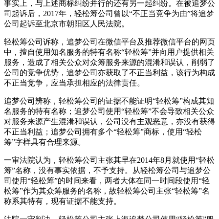
事实上，与上述商标纠纷并行的还有另一起纠纷。在被追梦公
司起诉后，2017年，轻松筹公司曾以“不正当竞争为由”将追梦
公司起诉至北京市朝阳区人民法院。
轻松筹公司诉称，追梦公司在微信平台及推荐微信平台的网页
中，擅自使用知名服务的特有名称“轻松筹”并向用户提供相关
服务，造成了相关公众对众筹服务来源的混淆和误认，削弱了
公司的竞争优势，追梦公司亦获取了不正当利益，该行为构成
不正当竞争，应当承担相应的法律责任。
追梦公司辨称，轻松筹公司的证据不能证明“轻松筹”构成其知
名服务的特有名称；追梦公司使用“轻松筹”不会导致相关公众
对服务来源产生混淆和误认，公司没有主观恶意，亦没有获得
不正当利益；追梦公司拥有多个“轻松筹”商标，使用“轻松
筹”字样具有合理来源。
一审法院认为，轻松筹公司主张其早在2014年8月就使用“轻松
筹”名称，没有事实依据，不予支持。从轻松筹公司与追梦公
司使用“轻松筹”的时间来看，两者大体在同一时间段使用“轻
松筹”作为其众筹服务的名称，故轻松筹公司主张“轻松筹”名
称系其特有，现有证据不能支持。