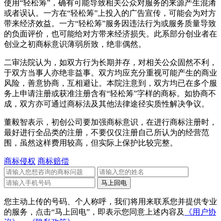
使用“轻松筹”，确有可能导致相关公众对服务的来源产生混淆
或者误认。一方在“轻松筹”上投入的广告宣传，可能会为对方
带来经济效益。一方“轻松筹”服务因违法行为或服务质量导致
的负面评价，也可能给对方带来经济损失。此系部分创业者在
创业之初商标意识薄弱所致，绝非偶然。
二审法院认为，如双方行为长期并存，对相关公众固然不利，
于双方当事人亦绝非益事。双方均应充分重视可能产生的商业
风险，善意协商，互相避让。本院注意到，双方均已在多个服
务上申请注册或获准注册含有“轻松筹”字样的商标。如协商不
成，双方亦可通过商标法及其他法律途径实质性解决争议。
董毅智表示，初创公司要加强商标意识，在进行商标注册时，
最好进行全品类的注册，不要仅仅注册自己所认为的经营范
围，虽然这样费用较高，但实际上保护比较完整。
商标侵权
商标赔偿
您主动上传的号码、个人称呼，我们将用来联系您并提供专业
的服务，点击“马上回电”，即表示您同意上述内容及
《用户协