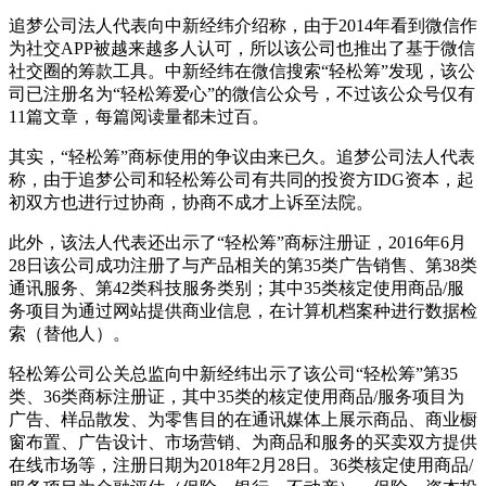
追梦公司法人代表向中新经纬介绍称，由于2014年看到微信作
为社交APP被越来越多人认可，所以该公司也推出了基于微信
社交圈的筹款工具。中新经纬在微信搜索“轻松筹”发现，该公
司已注册名为“轻松筹爱心”的微信公众号，不过该公众号仅有
11篇文章，每篇阅读量都未过百。
其实，“轻松筹”商标使用的争议由来已久。追梦公司法人代表
称，由于追梦公司和轻松筹公司有共同的投资方IDG资本，起
初双方也进行过协商，协商不成才上诉至法院。
此外，该法人代表还出示了“轻松筹”商标注册证，2016年6月
28日该公司成功注册了与产品相关的第35类广告销售、第38类
通讯服务、第42类科技服务类别；其中35类核定使用商品/服
务项目为通过网站提供商业信息，在计算机档案种进行数据检
索（替他人）。
轻松筹公司公关总监向中新经纬出示了该公司“轻松筹”第35
类、36类商标注册证，其中35类的核定使用商品/服务项目为
广告、样品散发、为零售目的在通讯媒体上展示商品、商业橱
窗布置、广告设计、市场营销、为商品和服务的买卖双方提供
在线市场等，注册日期为2018年2月28日。36类核定使用商品/