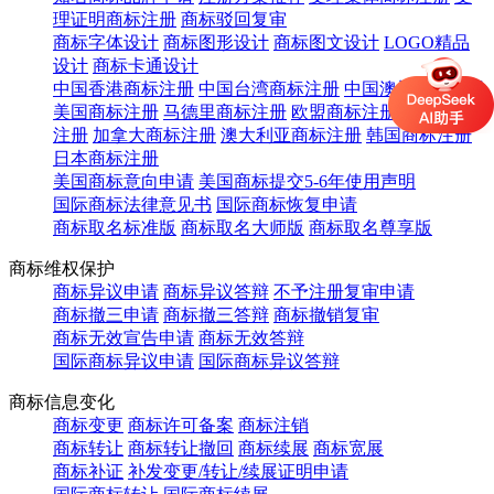
理证明商标注册
商标驳回复审
商标字体设计
商标图形设计
商标图文设计
LOGO精品
设计
商标卡通设计
中国香港商标注册
中国台湾商标注册
中国澳门商标注册
美国商标注册
马德里商标注册
欧盟商标注册
英国商标
注册
加拿大商标注册
澳大利亚商标注册
韩国商标注册
日本商标注册
美国商标意向申请
美国商标提交5-6年使用声明
国际商标法律意见书
国际商标恢复申请
商标取名标准版
商标取名大师版
商标取名尊享版
商标维权保护
商标异议申请
商标异议答辩
不予注册复审申请
商标撤三申请
商标撤三答辩
商标撤销复审
商标无效宣告申请
商标无效答辩
国际商标异议申请
国际商标异议答辩
商标信息变化
商标变更
商标许可备案
商标注销
商标转让
商标转让撤回
商标续展
商标宽展
商标补证
补发变更/转让/续展证明申请