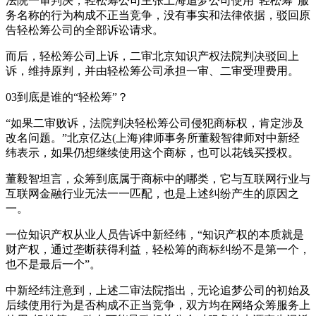
法院一审判决，轻松筹公司主张上海追梦公司使用“轻松筹”服
务名称的行为构成不正当竞争，没有事实和法律依据，驳回原
告轻松筹公司的全部诉讼请求。
而后，轻松筹公司上诉，二审北京知识产权法院判决驳回上
诉，维持原判，并由轻松筹公司承担一审、二审受理费用。
03到底是谁的“轻松筹”？
“如果二审败诉，法院判决轻松筹公司侵犯商标权，肯定涉及
改名问题。”北京亿达(上海)律师事务所董毅智律师对中新经
纬表示，如果仍想继续使用这个商标，也可以花钱买授权。
董毅智坦言，众筹到底属于商标中的哪类，它与互联网行业与
互联网金融行业无法一一匹配，也是上述纠纷产生的原因之
一。
一位知识产权从业人员告诉中新经纬，“知识产权的本质就是
财产权，通过垄断获得利益，轻松筹的商标纠纷不是第一个，
也不是最后一个”。
中新经纬注意到，上述二审法院指出，无论追梦公司的初始及
后续使用行为是否构成不正当竞争，双方均在网络众筹服务上