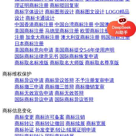
理证明商标注册
商标驳回复审
商标字体设计
商标图形设计
商标图文设计
LOGO精品
设计
商标卡通设计
中国香港商标注册
中国台湾商标注册
中国澳门商标注册
美国商标注册
马德里商标注册
欧盟商标注册
英国商标
注册
加拿大商标注册
澳大利亚商标注册
韩国商标注册
日本商标注册
美国商标意向申请
美国商标提交5-6年使用声明
国际商标法律意见书
国际商标恢复申请
商标取名标准版
商标取名大师版
商标取名尊享版
商标维权保护
商标异议申请
商标异议答辩
不予注册复审申请
商标撤三申请
商标撤三答辩
商标撤销复审
商标无效宣告申请
商标无效答辩
国际商标异议申请
国际商标异议答辩
商标信息变化
商标变更
商标许可备案
商标注销
商标转让
商标转让撤回
商标续展
商标宽展
商标补证
补发变更/转让/续展证明申请