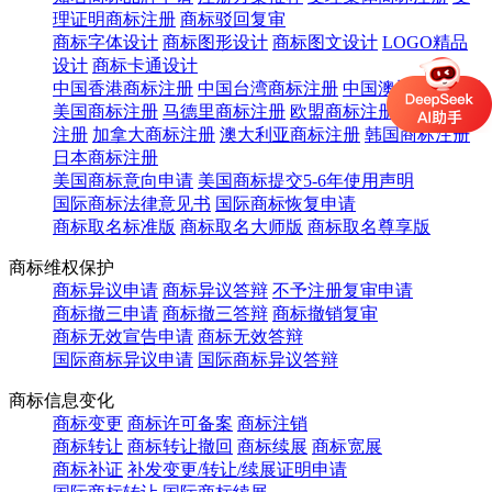
理证明商标注册
商标驳回复审
商标字体设计
商标图形设计
商标图文设计
LOGO精品
设计
商标卡通设计
中国香港商标注册
中国台湾商标注册
中国澳门商标注册
美国商标注册
马德里商标注册
欧盟商标注册
英国商标
注册
加拿大商标注册
澳大利亚商标注册
韩国商标注册
日本商标注册
美国商标意向申请
美国商标提交5-6年使用声明
国际商标法律意见书
国际商标恢复申请
商标取名标准版
商标取名大师版
商标取名尊享版
商标维权保护
商标异议申请
商标异议答辩
不予注册复审申请
商标撤三申请
商标撤三答辩
商标撤销复审
商标无效宣告申请
商标无效答辩
国际商标异议申请
国际商标异议答辩
商标信息变化
商标变更
商标许可备案
商标注销
商标转让
商标转让撤回
商标续展
商标宽展
商标补证
补发变更/转让/续展证明申请