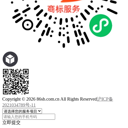
Copyright © 2026 86sb.com.cn All Rights Reserved
沪ICP备
2021034789号-11
立即提交