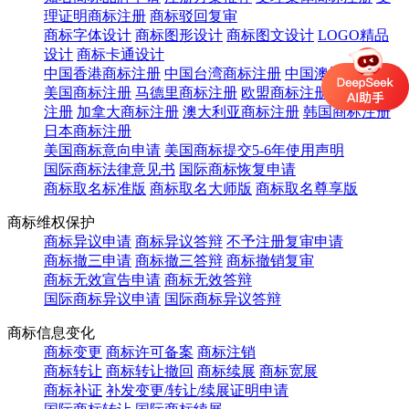
理证明商标注册
商标驳回复审
商标字体设计
商标图形设计
商标图文设计
LOGO精品
设计
商标卡通设计
中国香港商标注册
中国台湾商标注册
中国澳门商标注册
美国商标注册
马德里商标注册
欧盟商标注册
英国商标
注册
加拿大商标注册
澳大利亚商标注册
韩国商标注册
日本商标注册
美国商标意向申请
美国商标提交5-6年使用声明
国际商标法律意见书
国际商标恢复申请
商标取名标准版
商标取名大师版
商标取名尊享版
商标维权保护
商标异议申请
商标异议答辩
不予注册复审申请
商标撤三申请
商标撤三答辩
商标撤销复审
商标无效宣告申请
商标无效答辩
国际商标异议申请
国际商标异议答辩
商标信息变化
商标变更
商标许可备案
商标注销
商标转让
商标转让撤回
商标续展
商标宽展
商标补证
补发变更/转让/续展证明申请