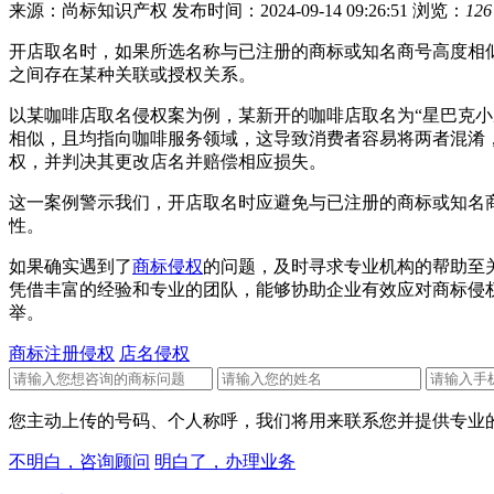
来源：尚标知识产权
发布时间：2024-09-14 09:26:51
浏览：
126
开店取名时，如果所选名称与已注册的商标或知名商号高度相
之间存在某种关联或授权关系。
以某咖啡店取名侵权案为例，某新开的咖啡店取名为“星巴克小屋
相似，且均指向咖啡服务领域，这导致消费者容易将两者混淆
权，并判决其更改店名并赔偿相应损失。
这一案例警示我们，开店取名时应避免与已注册的商标或知名
性。
如果确实遇到了
商标侵权
的问题，及时寻求专业机构的帮助至
凭借丰富的经验和专业的团队，能够协助企业有效应对商标侵
举。
商标注册侵权
店名侵权
您主动上传的号码、个人称呼，我们将用来联系您并提供专业的
不明白，咨询顾问
明白了，办理业务