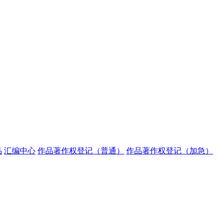
品
汇编中心
作品著作权登记（普通）
作品著作权登记（加急）