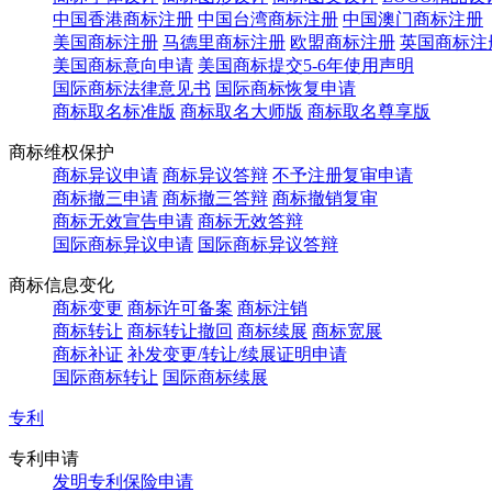
中国香港商标注册
中国台湾商标注册
中国澳门商标注册
美国商标注册
马德里商标注册
欧盟商标注册
英国商标注
美国商标意向申请
美国商标提交5-6年使用声明
国际商标法律意见书
国际商标恢复申请
商标取名标准版
商标取名大师版
商标取名尊享版
商标维权保护
商标异议申请
商标异议答辩
不予注册复审申请
商标撤三申请
商标撤三答辩
商标撤销复审
商标无效宣告申请
商标无效答辩
国际商标异议申请
国际商标异议答辩
商标信息变化
商标变更
商标许可备案
商标注销
商标转让
商标转让撤回
商标续展
商标宽展
商标补证
补发变更/转让/续展证明申请
国际商标转让
国际商标续展
专利
专利申请
发明专利保险申请