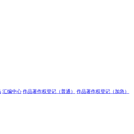
品
汇编中心
作品著作权登记（普通）
作品著作权登记（加急）