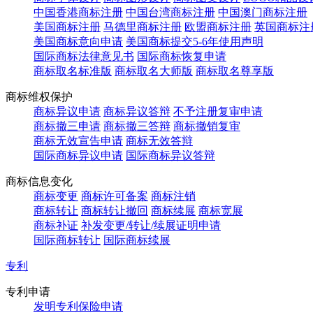
中国香港商标注册
中国台湾商标注册
中国澳门商标注册
美国商标注册
马德里商标注册
欧盟商标注册
英国商标注
美国商标意向申请
美国商标提交5-6年使用声明
国际商标法律意见书
国际商标恢复申请
商标取名标准版
商标取名大师版
商标取名尊享版
商标维权保护
商标异议申请
商标异议答辩
不予注册复审申请
商标撤三申请
商标撤三答辩
商标撤销复审
商标无效宣告申请
商标无效答辩
国际商标异议申请
国际商标异议答辩
商标信息变化
商标变更
商标许可备案
商标注销
商标转让
商标转让撤回
商标续展
商标宽展
商标补证
补发变更/转让/续展证明申请
国际商标转让
国际商标续展
专利
专利申请
发明专利保险申请