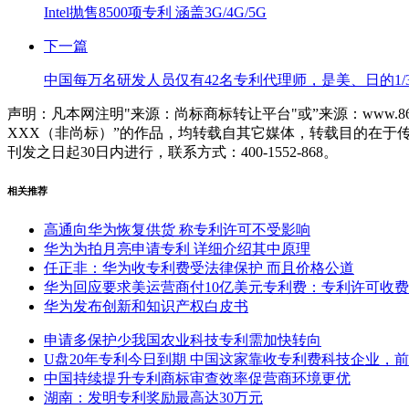
Intel抛售8500项专利 涵盖3G/4G/5G
下一篇
中国每万名研发人员仅有42名专利代理师，是美、日的1/
声明：凡本网注明"来源：尚标商标转让平台"或”来源：www.86
XXX（非尚标）”的作品，均转载自其它媒体，转载目的在
刊发之日起30日内进行，联系方式：400-1552-868。
相关推荐
高通向华为恢复供货 称专利许可不受影响
华为为拍月亮申请专利 详细介绍其中原理
任正非：华为收专利费受法律保护 而且价格公道
华为回应要求美运营商付10亿美元专利费：专利许可收
华为发布创新和知识产权白皮书
申请多保护少我国农业科技专利需加快转向
U盘20年专利今日到期 中国这家靠收专利费科技企业，
中国持续提升专利商标审查效率促营商环境更优
湖南：发明专利奖励最高达30万元