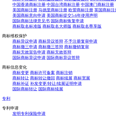
中国香港商标注册
中国台湾商标注册
中国澳门商标注册
美国商标注册
马德里商标注册
欧盟商标注册
英国商标注
美国商标意向申请
美国商标提交5-6年使用声明
国际商标法律意见书
国际商标恢复申请
商标取名标准版
商标取名大师版
商标取名尊享版
商标维权保护
商标异议申请
商标异议答辩
不予注册复审申请
商标撤三申请
商标撤三答辩
商标撤销复审
商标无效宣告申请
商标无效答辩
国际商标异议申请
国际商标异议答辩
商标信息变化
商标变更
商标许可备案
商标注销
商标转让
商标转让撤回
商标续展
商标宽展
商标补证
补发变更/转让/续展证明申请
国际商标转让
国际商标续展
专利
专利申请
发明专利保险申请