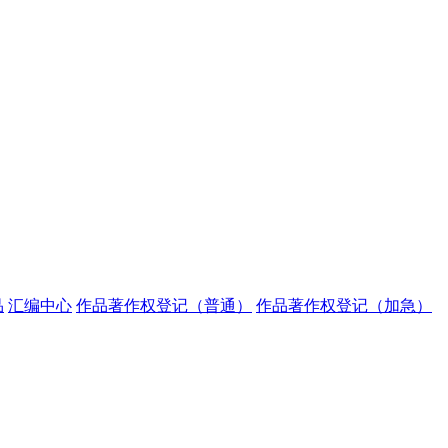
品
汇编中心
作品著作权登记（普通）
作品著作权登记（加急）