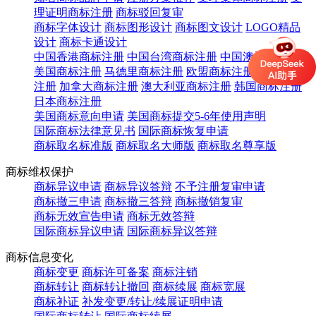
理证明商标注册
商标驳回复审
商标字体设计
商标图形设计
商标图文设计
LOGO精品
设计
商标卡通设计
中国香港商标注册
中国台湾商标注册
中国澳门商标注册
美国商标注册
马德里商标注册
欧盟商标注册
英国商标
注册
加拿大商标注册
澳大利亚商标注册
韩国商标注册
日本商标注册
美国商标意向申请
美国商标提交5-6年使用声明
国际商标法律意见书
国际商标恢复申请
商标取名标准版
商标取名大师版
商标取名尊享版
商标维权保护
商标异议申请
商标异议答辩
不予注册复审申请
商标撤三申请
商标撤三答辩
商标撤销复审
商标无效宣告申请
商标无效答辩
国际商标异议申请
国际商标异议答辩
商标信息变化
商标变更
商标许可备案
商标注销
商标转让
商标转让撤回
商标续展
商标宽展
商标补证
补发变更/转让/续展证明申请