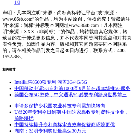
1/3
声明：凡本网注明"来源：尚标商标转让平台"或”来源：
www.86sb.com”的作品，均为本站原创，侵权必究！转载请注
明“来源：尚标”并标明本网网址www.86sb.com！凡本网注
明“来源：XXX（非尚标）”的作品，均转载自其它媒体，转
载目的在于传递更多信息，并不代表本网赞同其观点和对其真
实性负责。如因作品内容、版权和其它问题需要同本网联系
的，请在相关作品刊发之日起30日内进行，联系方式：400-
1552-868。
相关推荐
Intel抛售8500项专利 涵盖3G/4G/5G
中国移动申请5G专利逾1000项 9月前在超40城推5G服务
德国公布5G资费，中兴通讯5G必要专利跻身世界前三
申请多保护少我国农业科技专利需加快转向
U盘20年专利今日到期 中国这家靠收专利费科技企业，
前路堪忧
中国持续提升专利商标审查效率促营商环境更优
湖南：发明专利奖励最高达30万元