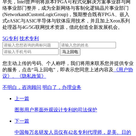
早先，Intel曾声明将原本FPGA可程式化解决方案事业群与网
络事业部门整并，成为全新网络与客制化逻辑晶片事业部门
(NetworkandCustomLogicGroup)，预期整合既有FPGA、嵌入
式eASIC与ASIC半导体与软体应用技术，并且加上Xeon系列
处理器与4G/5G联网技术资源，借此创造全新发展机会。
5G专利
技术专利
您主动上传的号码、个人称呼，我们将用来联系您并提供专业
的服务，点击“马上回电”，即表示您同意上述内容及
《用户协
议》、
《隐私政策》
不明白，咨询顾问
明白了，办理业务
上一篇
图形用户界面外观设计专利的司法保护
下一篇
中国每万名研发人员仅有42名专利代理师，是美、日的