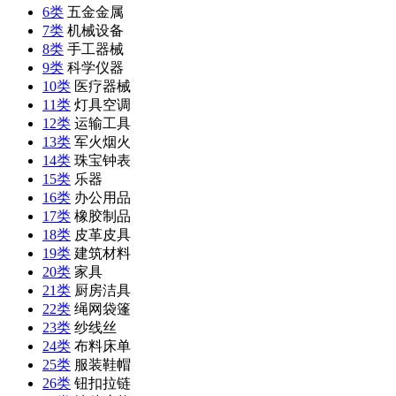
6类
五金金属
7类
机械设备
8类
手工器械
9类
科学仪器
10类
医疗器械
11类
灯具空调
12类
运输工具
13类
军火烟火
14类
珠宝钟表
15类
乐器
16类
办公用品
17类
橡胶制品
18类
皮革皮具
19类
建筑材料
20类
家具
21类
厨房洁具
22类
绳网袋篷
23类
纱线丝
24类
布料床单
25类
服装鞋帽
26类
钮扣拉链