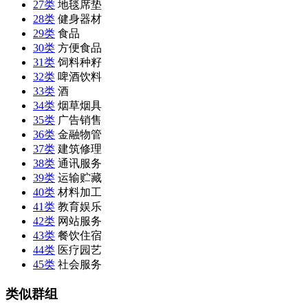
27类
地毯席垫
28类
健身器材
29类
食品
30类
方便食品
31类
饲料种籽
32类
啤酒饮料
33类
酒
34类
烟草烟具
35类
广告销售
36类
金融物管
37类
建筑修理
38类
通讯服务
39类
运输贮藏
40类
材料加工
41类
教育娱乐
42类
网站服务
43类
餐饮住宿
44类
医疗园艺
45类
社会服务
类似群组