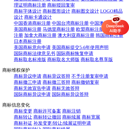
理证明商标注册
商标驳回复审
商标字体设计
商标图形设计
商标图文设计
LOGO精品
设计
商标卡通设计
中国香港商标注册
中国台湾商标注册
中国澳门商标注册
美国商标注册
马德里商标注册
欧盟商标注册
英国商标
注册
加拿大商标注册
澳大利亚商标注册
韩国商标注册
日本商标注册
美国商标意向申请
美国商标提交5-6年使用声明
国际商标法律意见书
国际商标恢复申请
商标取名标准版
商标取名大师版
商标取名尊享版
商标维权保护
商标异议申请
商标异议答辩
不予注册复审申请
商标撤三申请
商标撤三答辩
商标撤销复审
商标无效宣告申请
商标无效答辩
国际商标异议申请
国际商标异议答辩
商标信息变化
商标变更
商标许可备案
商标注销
商标转让
商标转让撤回
商标续展
商标宽展
商标补证
补发变更/转让/续展证明申请