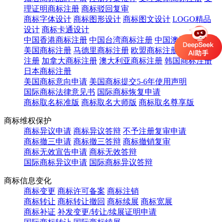
理证明商标注册
商标驳回复审
商标字体设计
商标图形设计
商标图文设计
LOGO精品
设计
商标卡通设计
中国香港商标注册
中国台湾商标注册
中国澳门商标注册
美国商标注册
马德里商标注册
欧盟商标注册
英国商标
注册
加拿大商标注册
澳大利亚商标注册
韩国商标注册
日本商标注册
美国商标意向申请
美国商标提交5-6年使用声明
国际商标法律意见书
国际商标恢复申请
商标取名标准版
商标取名大师版
商标取名尊享版
商标维权保护
商标异议申请
商标异议答辩
不予注册复审申请
商标撤三申请
商标撤三答辩
商标撤销复审
商标无效宣告申请
商标无效答辩
国际商标异议申请
国际商标异议答辩
商标信息变化
商标变更
商标许可备案
商标注销
商标转让
商标转让撤回
商标续展
商标宽展
商标补证
补发变更/转让/续展证明申请