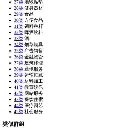
27类
地毯席垫
28类
健身器材
29类
食品
30类
方便食品
31类
饲料种籽
32类
啤酒饮料
33类
酒
34类
烟草烟具
35类
广告销售
36类
金融物管
37类
建筑修理
38类
通讯服务
39类
运输贮藏
40类
材料加工
41类
教育娱乐
42类
网站服务
43类
餐饮住宿
44类
医疗园艺
45类
社会服务
类似群组