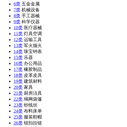
6类
五金金属
7类
机械设备
8类
手工器械
9类
科学仪器
10类
医疗器械
11类
灯具空调
12类
运输工具
13类
军火烟火
14类
珠宝钟表
15类
乐器
16类
办公用品
17类
橡胶制品
18类
皮革皮具
19类
建筑材料
20类
家具
21类
厨房洁具
22类
绳网袋篷
23类
纱线丝
24类
布料床单
25类
服装鞋帽
26类
钮扣拉链