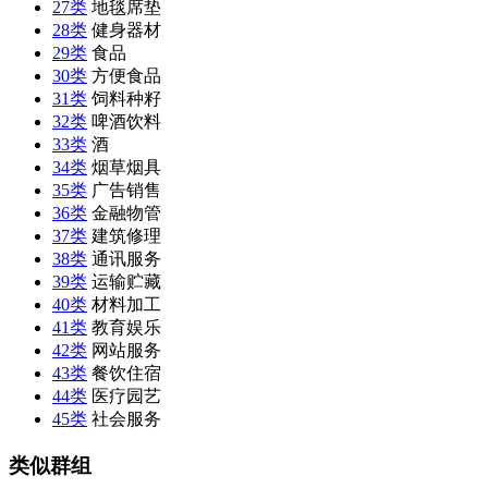
27类
地毯席垫
28类
健身器材
29类
食品
30类
方便食品
31类
饲料种籽
32类
啤酒饮料
33类
酒
34类
烟草烟具
35类
广告销售
36类
金融物管
37类
建筑修理
38类
通讯服务
39类
运输贮藏
40类
材料加工
41类
教育娱乐
42类
网站服务
43类
餐饮住宿
44类
医疗园艺
45类
社会服务
类似群组