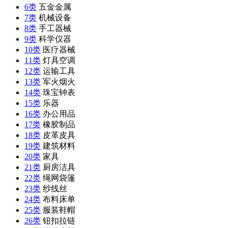
6类
五金金属
7类
机械设备
8类
手工器械
9类
科学仪器
10类
医疗器械
11类
灯具空调
12类
运输工具
13类
军火烟火
14类
珠宝钟表
15类
乐器
16类
办公用品
17类
橡胶制品
18类
皮革皮具
19类
建筑材料
20类
家具
21类
厨房洁具
22类
绳网袋篷
23类
纱线丝
24类
布料床单
25类
服装鞋帽
26类
钮扣拉链