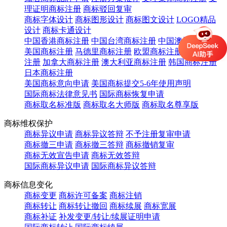
理证明商标注册
商标驳回复审
商标字体设计
商标图形设计
商标图文设计
LOGO精品
设计
商标卡通设计
中国香港商标注册
中国台湾商标注册
中国澳门商标注册
美国商标注册
马德里商标注册
欧盟商标注册
英国商标
注册
加拿大商标注册
澳大利亚商标注册
韩国商标注册
日本商标注册
美国商标意向申请
美国商标提交5-6年使用声明
国际商标法律意见书
国际商标恢复申请
商标取名标准版
商标取名大师版
商标取名尊享版
商标维权保护
商标异议申请
商标异议答辩
不予注册复审申请
商标撤三申请
商标撤三答辩
商标撤销复审
商标无效宣告申请
商标无效答辩
国际商标异议申请
国际商标异议答辩
商标信息变化
商标变更
商标许可备案
商标注销
商标转让
商标转让撤回
商标续展
商标宽展
商标补证
补发变更/转让/续展证明申请