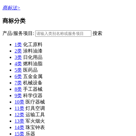
商标法>
商标分类
产品/服务项目:
搜索
1类
化工原料
2类
涂料油漆
3类
日化用品
4类
燃料油脂
5类
医药品
6类
五金金属
7类
机械设备
8类
手工器械
9类
科学仪器
10类
医疗器械
11类
灯具空调
12类
运输工具
13类
军火烟火
14类
珠宝钟表
15类
乐器