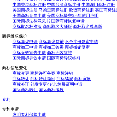
中国香港商标注册
中国台湾商标注册
中国澳门商标注册
美国商标注册
马德里商标注册
欧盟商标注册
英国商标注
美国商标意向申请
美国商标提交5-6年使用声明
国际商标法律意见书
国际商标恢复申请
商标取名标准版
商标取名大师版
商标取名尊享版
商标维权保护
商标异议申请
商标异议答辩
不予注册复审申请
商标撤三申请
商标撤三答辩
商标撤销复审
商标无效宣告申请
商标无效答辩
国际商标异议申请
国际商标异议答辩
商标信息变化
商标变更
商标许可备案
商标注销
商标转让
商标转让撤回
商标续展
商标宽展
商标补证
补发变更/转让/续展证明申请
国际商标转让
国际商标续展
专利
专利申请
发明专利保险申请