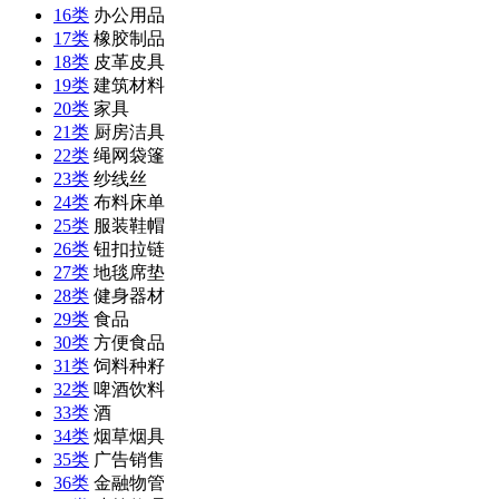
16类
办公用品
17类
橡胶制品
18类
皮革皮具
19类
建筑材料
20类
家具
21类
厨房洁具
22类
绳网袋篷
23类
纱线丝
24类
布料床单
25类
服装鞋帽
26类
钮扣拉链
27类
地毯席垫
28类
健身器材
29类
食品
30类
方便食品
31类
饲料种籽
32类
啤酒饮料
33类
酒
34类
烟草烟具
35类
广告销售
36类
金融物管