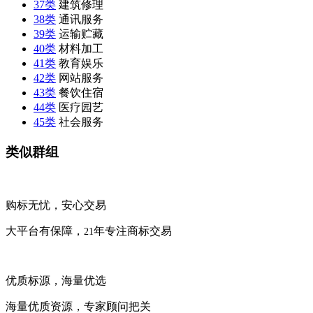
37类
建筑修理
38类
通讯服务
39类
运输贮藏
40类
材料加工
41类
教育娱乐
42类
网站服务
43类
餐饮住宿
44类
医疗园艺
45类
社会服务
类似群组
购标无忧，安心交易
大平台有保障，
年专注商标交易
21
优质标源，海量优选
海量优质资源，专家顾问把关