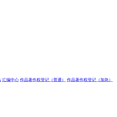
品
汇编中心
作品著作权登记（普通）
作品著作权登记（加急）