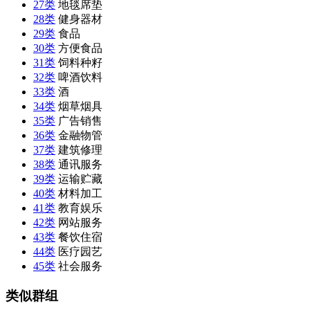
27类
地毯席垫
28类
健身器材
29类
食品
30类
方便食品
31类
饲料种籽
32类
啤酒饮料
33类
酒
34类
烟草烟具
35类
广告销售
36类
金融物管
37类
建筑修理
38类
通讯服务
39类
运输贮藏
40类
材料加工
41类
教育娱乐
42类
网站服务
43类
餐饮住宿
44类
医疗园艺
45类
社会服务
类似群组