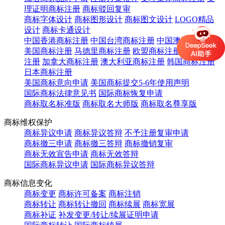
理证明商标注册
商标驳回复审
商标字体设计
商标图形设计
商标图文设计
LOGO精品
设计
商标卡通设计
中国香港商标注册
中国台湾商标注册
中国澳门商标注册
美国商标注册
马德里商标注册
欧盟商标注册
英国商标
注册
加拿大商标注册
澳大利亚商标注册
韩国商标注册
日本商标注册
美国商标意向申请
美国商标提交5-6年使用声明
国际商标法律意见书
国际商标恢复申请
商标取名标准版
商标取名大师版
商标取名尊享版
商标维权保护
商标异议申请
商标异议答辩
不予注册复审申请
商标撤三申请
商标撤三答辩
商标撤销复审
商标无效宣告申请
商标无效答辩
国际商标异议申请
国际商标异议答辩
商标信息变化
商标变更
商标许可备案
商标注销
商标转让
商标转让撤回
商标续展
商标宽展
商标补证
补发变更/转让/续展证明申请