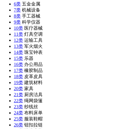
6类
五金金属
7类
机械设备
8类
手工器械
9类
科学仪器
10类
医疗器械
11类
灯具空调
12类
运输工具
13类
军火烟火
14类
珠宝钟表
15类
乐器
16类
办公用品
17类
橡胶制品
18类
皮革皮具
19类
建筑材料
20类
家具
21类
厨房洁具
22类
绳网袋篷
23类
纱线丝
24类
布料床单
25类
服装鞋帽
26类
钮扣拉链