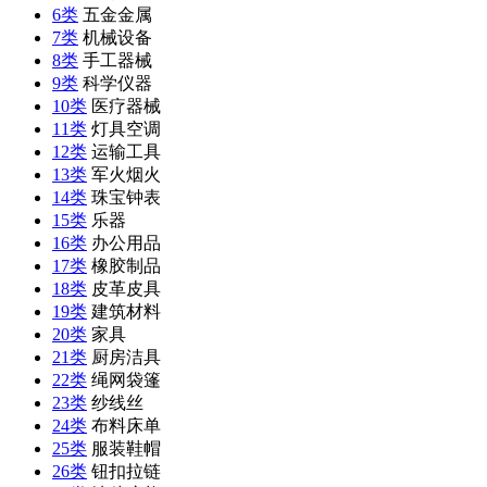
6类
五金金属
7类
机械设备
8类
手工器械
9类
科学仪器
10类
医疗器械
11类
灯具空调
12类
运输工具
13类
军火烟火
14类
珠宝钟表
15类
乐器
16类
办公用品
17类
橡胶制品
18类
皮革皮具
19类
建筑材料
20类
家具
21类
厨房洁具
22类
绳网袋篷
23类
纱线丝
24类
布料床单
25类
服装鞋帽
26类
钮扣拉链