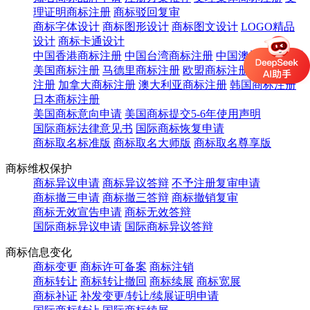
理证明商标注册
商标驳回复审
商标字体设计
商标图形设计
商标图文设计
LOGO精品
设计
商标卡通设计
中国香港商标注册
中国台湾商标注册
中国澳门商标注册
美国商标注册
马德里商标注册
欧盟商标注册
英国商标
注册
加拿大商标注册
澳大利亚商标注册
韩国商标注册
日本商标注册
美国商标意向申请
美国商标提交5-6年使用声明
国际商标法律意见书
国际商标恢复申请
商标取名标准版
商标取名大师版
商标取名尊享版
商标维权保护
商标异议申请
商标异议答辩
不予注册复审申请
商标撤三申请
商标撤三答辩
商标撤销复审
商标无效宣告申请
商标无效答辩
国际商标异议申请
国际商标异议答辩
商标信息变化
商标变更
商标许可备案
商标注销
商标转让
商标转让撤回
商标续展
商标宽展
商标补证
补发变更/转让/续展证明申请