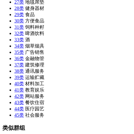
27类
地毯席垫
28类
健身器材
29类
食品
30类
方便食品
31类
饲料种籽
32类
啤酒饮料
33类
酒
34类
烟草烟具
35类
广告销售
36类
金融物管
37类
建筑修理
38类
通讯服务
39类
运输贮藏
40类
材料加工
41类
教育娱乐
42类
网站服务
43类
餐饮住宿
44类
医疗园艺
45类
社会服务
类似群组