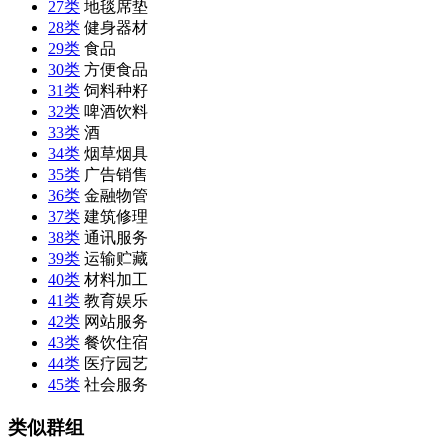
27类
地毯席垫
28类
健身器材
29类
食品
30类
方便食品
31类
饲料种籽
32类
啤酒饮料
33类
酒
34类
烟草烟具
35类
广告销售
36类
金融物管
37类
建筑修理
38类
通讯服务
39类
运输贮藏
40类
材料加工
41类
教育娱乐
42类
网站服务
43类
餐饮住宿
44类
医疗园艺
45类
社会服务
类似群组