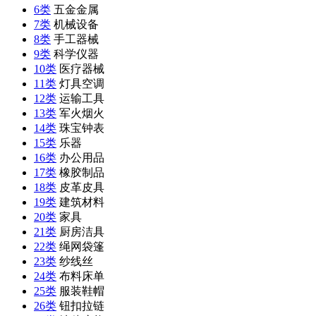
6类
五金金属
7类
机械设备
8类
手工器械
9类
科学仪器
10类
医疗器械
11类
灯具空调
12类
运输工具
13类
军火烟火
14类
珠宝钟表
15类
乐器
16类
办公用品
17类
橡胶制品
18类
皮革皮具
19类
建筑材料
20类
家具
21类
厨房洁具
22类
绳网袋篷
23类
纱线丝
24类
布料床单
25类
服装鞋帽
26类
钮扣拉链