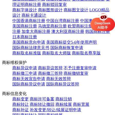
理证明商标注册
商标驳回复审
商标字体设计
商标图形设计
商标图文设计
LOGO精品
设计
商标卡通设计
中国香港商标注册
中国台湾商标注册
中国澳门商标注册
美国商标注册
马德里商标注册
欧盟商标注册
英国商标
注册
加拿大商标注册
澳大利亚商标注册
韩国商标注册
日本商标注册
美国商标意向申请
美国商标提交5-6年使用声明
国际商标法律意见书
国际商标恢复申请
商标取名标准版
商标取名大师版
商标取名尊享版
商标维权保护
商标异议申请
商标异议答辩
不予注册复审申请
商标撤三申请
商标撤三答辩
商标撤销复审
商标无效宣告申请
商标无效答辩
国际商标异议申请
国际商标异议答辩
商标信息变化
商标变更
商标许可备案
商标注销
商标转让
商标转让撤回
商标续展
商标宽展
商标补证
补发变更/转让/续展证明申请